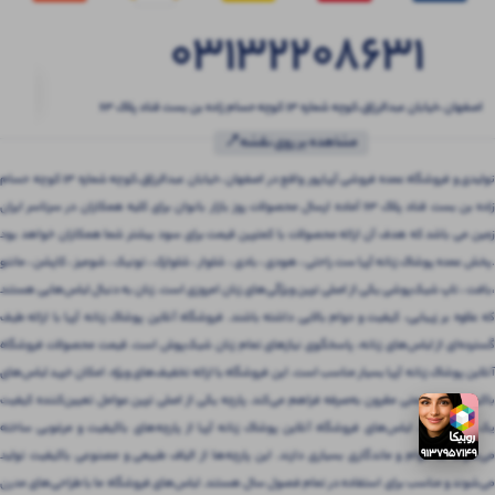
03132208631
اصفهان ،خیابان عبدالرزاق،کوچه شماره ۱۳ کوچه حسام زاده بن بست قناد پلاک ۶۳
مشاهده بر روی نقشه📍
تولیدی و فروشگاه عمده فروشی آریاپور واقع در اصفهان ،خیابان عبدالرزاق،کوچه شماره ۱۳ کوچه حسام
زاده بن بست قناد پلاک ۶۳ آماده ارسال محصولات روز بازار بانوان برای کلیه همکاران در سرتاسر ایران
زمین می باشد که هدف آن ارائه محصولات با کمترین قیمت برای سود بیشتر شما همکاران خواهد بود
.پخش عمده پوشاک زنانه آریا ست راحتی ، هودی ، بادی ، شلوار ، شلوارک ، تونیک ، شومیز ، کاپشن ، مانتو
،بافت ، تاپ شیک‌پوشی یکی از اصلی ترین ویژگی‌های زنان امروزی است. زنان به دنبال لباس‌هایی هستند
که علاوه بر زیبایی، کیفیت و دوام بالایی داشته باشند. فروشگاه آنلاین پوشاک زنانه آریا با ارائه طیف
گسترده‌ای از لباس‌های زنانه، پاسخگوی نیازهای تمام زنان شیک‌پوش است. قیمت محصولات فروشگاه
آنلاین پوشاک زنانه آریا بسیار مناسب است. این فروشگاه با ارائه تخفیف‌های ویژه، امکان خرید لباس‌های
باکیفیت را با قیمتی مقرون‌ به‌صرفه فراهم می‌کند. پارچه یکی از اصلی ترین عوامل تعیین‌کننده کیفیت
یک لباس است. لباس‌های فروشگاه آنلاین پوشاک زنانه آریا از پارچه‌های باکیفیت و مرغوبی ساخته
می‌شوند که دوام و ماندگاری بسیاری دارند. این پارچه‌ها از الیاف طبیعی و مصنوعی باکیفیت تولید
می‌شوند و مناسب برای استفاده در تمام فصول سال هستند. لباس‌های فروشگاه ما با طراحی‌های مدرن