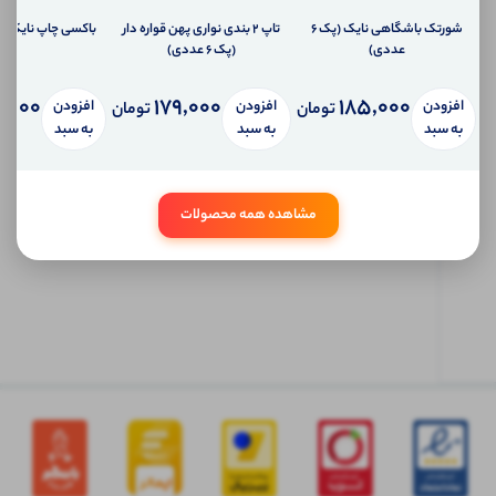
به
تلفن
شورتک باشگاهی نایک (پک 6
تاپ ۲ بندی نواری پهن قواره دار
باکسی چاپ نایک (پک 6 ع
همراه
عددی)
(پک 6 عددی)
شما
سیستم
9,000
179,000
185,000
پیام
افزودن
افزودن
افزودن
تومان
تومان
شخصی
به سبد
به سبد
به سبد
آی شاپ
ابتدا
مشاهده همه محصولات
وارد
حساب
کاربری
شوید