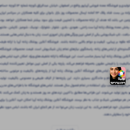
تولیدی و فروشگاه عمده فروشی آریاپور واقع در اصفهان ،خیابان عبدالرزاق،کوچه شماره ۱۳ کوچه حسام
زاده بن بست قناد پلاک ۶۳ آماده ارسال محصولات روز بازار بانوان برای کلیه همکاران در سرتاسر ایران
زمین می باشد که هدف آن ارائه محصولات با کمترین قیمت برای سود بیشتر شما همکاران خواهد بود
.پخش عمده پوشاک زنانه آریا ست راحتی ، هودی ، بادی ، شلوار ، شلوارک ، تونیک ، شومیز ، کاپشن ، مانتو
،بافت ، تاپ شیک‌پوشی یکی از اصلی ترین ویژگی‌های زنان امروزی است. زنان به دنبال لباس‌هایی هستند
که علاوه بر زیبایی، کیفیت و دوام بالایی داشته باشند. فروشگاه آنلاین پوشاک زنانه آریا با ارائه طیف
گسترده‌ای از لباس‌های زنانه، پاسخگوی نیازهای تمام زنان شیک‌پوش است. قیمت محصولات فروشگاه
آنلاین پوشاک زنانه آریا بسیار مناسب است. این فروشگاه با ارائه تخفیف‌های ویژه، امکان خرید لباس‌های
باکیفیت را با قیمتی مقرون‌ به‌صرفه فراهم می‌کند. پارچه یکی از اصلی ترین عوامل تعیین‌کننده کیفیت
یک لباس است. لباس‌های فروشگاه آنلاین پوشاک زنانه آریا از پارچه‌های باکیفیت و مرغوبی ساخته
می‌شوند که دوام و ماندگاری بسیاری دارند. این پارچه‌ها از الیاف طبیعی و مصنوعی باکیفیت تولید
می‌شوند و مناسب برای استفاده در تمام فصول سال هستند. لباس‌های فروشگاه ما با طراحی‌های مدرن
و به‌روز تولید می‌شوند. این طراحی‌ها مطابق با آخرین ترندهای مد روز هستند و به زنان کمک می‌کنند تا
در هر موقعیتی شیک و جذاب به نظر برسند. فروشگاه آنلاین پوشاک زنانه آریا امکان خرید آنلاین را برای
مشتریان خود فراهم می‌کند. به این ترتیب، زنان می‌توانند از هر کجای ایران که باشند، لباس مورد نظر
خود را سفارش دهند.