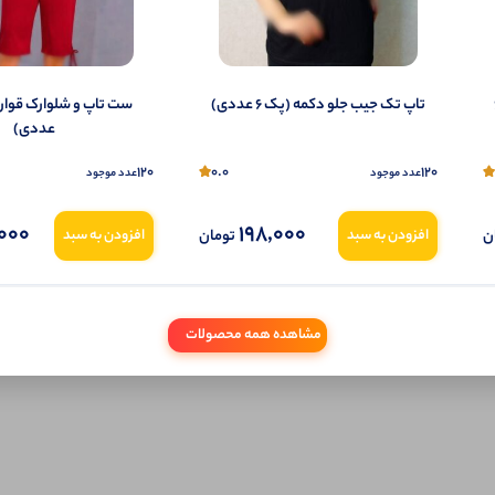
(پک 6
تاپ تک جیب جلو دکمه (پک 6 عددی)
عددی)
120
0.0
120
عدد موجود
عدد موجود
000
198,000
ن
تومان
افزودن به سبد
افزودن به سبد
مشاهده همه محصولات