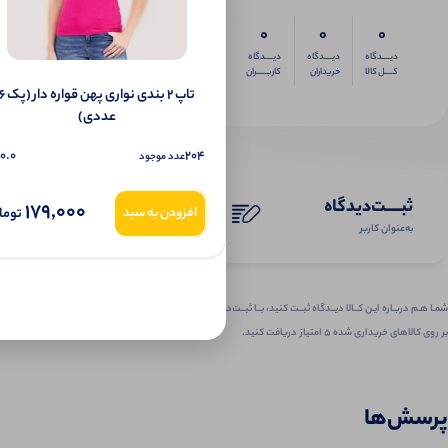
0
0
0
دیــــدگاه
دیــــدگاه
دیــــدگاه
کــــل کالا
خریداران
کاربـــــران
تاپ ۲ بندی نواری پهن قواره دار 
عددی)
0.0
204
عدد موجود
ثبـــــت‌دیدگاه
179,000
توما
افزودن به سبد
به‌عنوان کاربر
شمـا هـم دربـاره ایـن کــالا دیــدگاه ثبــت کنید، بــا ثبــت‌دیـدگاه
بر روی کالاهای خریداری شده ۵ امتیاز دریافت کنید.
پرسش‌ها