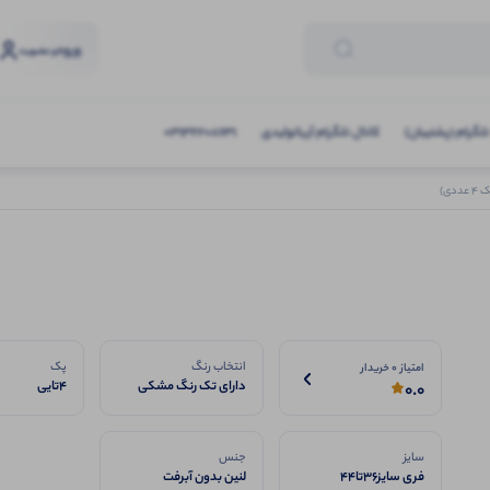
ورود
و عضویت
تلگرام (پشتیبان)
کانال تلگرام آریاتولیدی
03132208631
ی)
انتخاب رنگ
پک
امتیاز 0 خریدار
دارای تک رنگ مشکی
4تایی
0.0
سایز
جنس
فری سایز36تا44
لنین بدون آبرفت