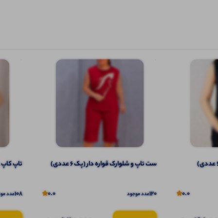
ست تاپ و شلوارک قواره دار (پک 6 عددی)
تاپ کاپ دار
108
0.0
120
0.0
عدد موجود
عدد مو