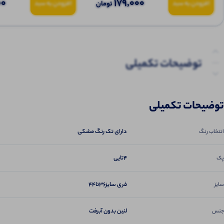
00
179,000
تومان
افزودن به سبد
افزودن به سبد
توضیحات تکمیلی
نظرات (0)
توضیحات تکمیلی
پرسش‌ها
دارای تک رنگ مشکی
انتخاب رنگ
4تایی
پک
فری سایز36تا44
سایز
لنین بدون آبرفت
جنس