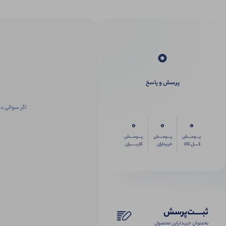
0
پرسش و پاسخ
اگر سوالی در
0
0
0
پـــرســـش
پـــرســـش
پـــرســـش
کــــل کالا
خریداران
کاربـــــران
ثبـــــت‌پرسش
به‌عنوان ‌خریدار‌این‌ محصول