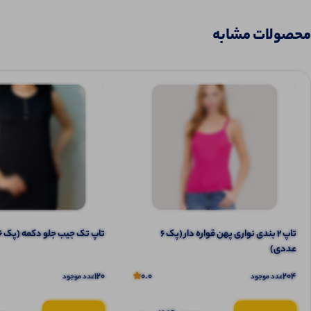
محصولات مشابه
تاپ ۲ بندی نواری پهن قواره دار (پک 6
تاپ تک جیب جلو دکمه (پک 6 عددی)
عددی)
120
0.0
204
عدد موجود
عدد موجود