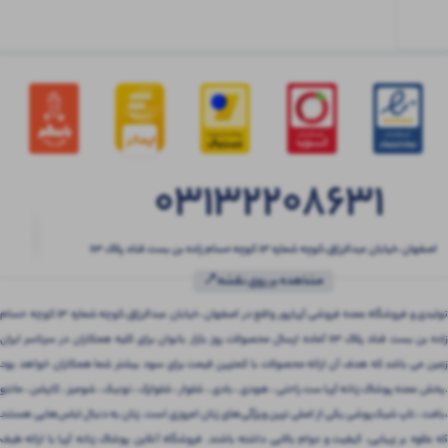
03132208631
اصفهان ،خیابان عبدالرزاق،کوچه شماره ۱۳ کوچه حسام زاده بن بست قناد پلاک ۶۳
مشاهده بر روی نقشه📍
تولیدی و فروشگاه عمده فروشی آریاپور واقع در اصفهان ،خیابان عبدالرزاق،کوچه شماره ۱۳ کوچه حسام
زاده بن بست قناد پلاک ۶۳ آماده ارسال محصولات روز بازار بانوان برای کلیه همکاران در سرتاسر ایران
زمین می باشد که هدف آن ارائه محصولات با کمترین قیمت برای سود بیشتر شما همکاران خواهد بود
.پخش عمده پوشاک زنانه آریا ست راحتی ، هودی ، بادی ، شلوار ، شلوارک ، تونیک ، شومیز ، کاپشن ، مانتو
،بافت ، تاپ شیک‌پوشی یکی از اصلی ترین ویژگی‌های زنان امروزی است. زنان به دنبال لباس‌هایی هستند
که علاوه بر زیبایی، کیفیت و دوام بالایی داشته باشند. فروشگاه آنلاین پوشاک زنانه آریا با ارائه طیف