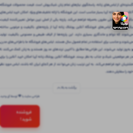
گسترده‌ای از لباس‌های زنانه، پاسخگوی نیازهای تمام زنان شیک‌پوش است. قیمت محصولات فروشگاه
آنلاین پوشاک زنانه آریا بسیار مناسب است. این فروشگاه با ارائه تخفیف‌های ویژه، امکان خرید لباس‌های
باکیفیت را با قیمتی مقرون‌ به‌صرفه فراهم می‌کند. پارچه یکی از اصلی ترین عوامل تعیین‌کننده کیفیت
یک لباس است. لباس‌های فروشگاه آنلاین پوشاک زنانه آریا از پارچه‌های باکیفیت و مرغوبی ساخته
می‌شوند که دوام و ماندگاری بسیاری دارند. این پارچه‌ها از الیاف طبیعی و مصنوعی باکیفیت تولید
می‌شوند و مناسب برای استفاده در تمام فصول سال هستند. لباس‌های فروشگاه ما با طراحی‌های مدرن
و به‌روز تولید می‌شوند. این طراحی‌ها مطابق با آخرین ترندهای مد روز هستند و به زنان کمک می‌کنند تا
در هر موقعیتی شیک و جذاب به نظر برسند. فروشگاه آنلاین پوشاک زنانه آریا امکان خرید آنلاین را برای
مشتریان خود فراهم می‌کند. به این ترتیب، زنان می‌توانند از هر کجای ایران که باشند، لباس مورد نظر
خود را سفارش دهند.
برگشت به بالا
طراحی سایت با 💚 توسط آی وحید
فروشنده
شوید !