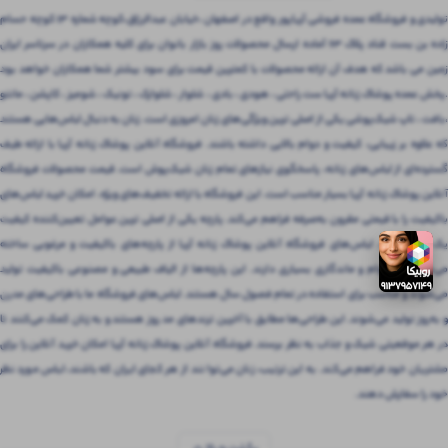
تولیدی و فروشگاه عمده فروشی آریاپور واقع در اصفهان ،خیابان عبدالرزاق،کوچه شماره ۱۳ کوچه حسام
زاده بن بست قناد پلاک ۶۳ آماده ارسال محصولات روز بازار بانوان برای کلیه همکاران در سرتاسر ایران
زمین می باشد که هدف آن ارائه محصولات با کمترین قیمت برای سود بیشتر شما همکاران خواهد بود
.پخش عمده پوشاک زنانه آریا ست راحتی ، هودی ، بادی ، شلوار ، شلوارک ، تونیک ، شومیز ، کاپشن ، مانتو
،بافت ، تاپ شیک‌پوشی یکی از اصلی ترین ویژگی‌های زنان امروزی است. زنان به دنبال لباس‌هایی هستند
که علاوه بر زیبایی، کیفیت و دوام بالایی داشته باشند. فروشگاه آنلاین پوشاک زنانه آریا با ارائه طیف
گسترده‌ای از لباس‌های زنانه، پاسخگوی نیازهای تمام زنان شیک‌پوش است. قیمت محصولات فروشگاه
آنلاین پوشاک زنانه آریا بسیار مناسب است. این فروشگاه با ارائه تخفیف‌های ویژه، امکان خرید لباس‌های
باکیفیت را با قیمتی مقرون‌ به‌صرفه فراهم می‌کند. پارچه یکی از اصلی ترین عوامل تعیین‌کننده کیفیت
یک لباس است. لباس‌های فروشگاه آنلاین پوشاک زنانه آریا از پارچه‌های باکیفیت و مرغوبی ساخته
می‌شوند که دوام و ماندگاری بسیاری دارند. این پارچه‌ها از الیاف طبیعی و مصنوعی باکیفیت تولید
می‌شوند و مناسب برای استفاده در تمام فصول سال هستند. لباس‌های فروشگاه ما با طراحی‌های مدرن
و به‌روز تولید می‌شوند. این طراحی‌ها مطابق با آخرین ترندهای مد روز هستند و به زنان کمک می‌کنند تا
در هر موقعیتی شیک و جذاب به نظر برسند. فروشگاه آنلاین پوشاک زنانه آریا امکان خرید آنلاین را برای
مشتریان خود فراهم می‌کند. به این ترتیب، زنان می‌توانند از هر کجای ایران که باشند، لباس مورد نظر
خود را سفارش دهند.