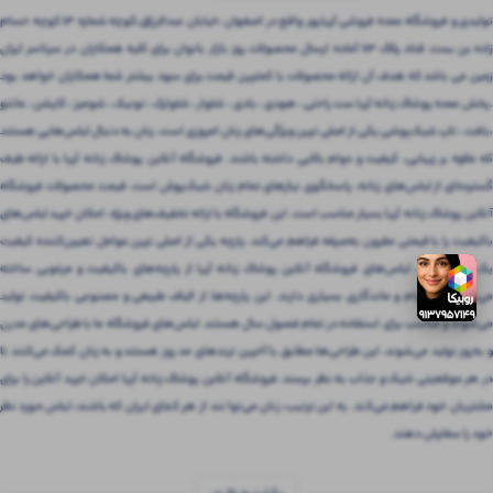
تولیدی و فروشگاه عمده فروشی آریاپور واقع در اصفهان ،خیابان عبدالرزاق،کوچه شماره ۱۳ کوچه حسام
زاده بن بست قناد پلاک ۶۳ آماده ارسال محصولات روز بازار بانوان برای کلیه همکاران در سرتاسر ایران
زمین می باشد که هدف آن ارائه محصولات با کمترین قیمت برای سود بیشتر شما همکاران خواهد بود
.پخش عمده پوشاک زنانه آریا ست راحتی ، هودی ، بادی ، شلوار ، شلوارک ، تونیک ، شومیز ، کاپشن ، مانتو
،بافت ، تاپ شیک‌پوشی یکی از اصلی ترین ویژگی‌های زنان امروزی است. زنان به دنبال لباس‌هایی هستند
که علاوه بر زیبایی، کیفیت و دوام بالایی داشته باشند. فروشگاه آنلاین پوشاک زنانه آریا با ارائه طیف
گسترده‌ای از لباس‌های زنانه، پاسخگوی نیازهای تمام زنان شیک‌پوش است. قیمت محصولات فروشگاه
آنلاین پوشاک زنانه آریا بسیار مناسب است. این فروشگاه با ارائه تخفیف‌های ویژه، امکان خرید لباس‌های
باکیفیت را با قیمتی مقرون‌ به‌صرفه فراهم می‌کند. پارچه یکی از اصلی ترین عوامل تعیین‌کننده کیفیت
یک لباس است. لباس‌های فروشگاه آنلاین پوشاک زنانه آریا از پارچه‌های باکیفیت و مرغوبی ساخته
می‌شوند که دوام و ماندگاری بسیاری دارند. این پارچه‌ها از الیاف طبیعی و مصنوعی باکیفیت تولید
می‌شوند و مناسب برای استفاده در تمام فصول سال هستند. لباس‌های فروشگاه ما با طراحی‌های مدرن
و به‌روز تولید می‌شوند. این طراحی‌ها مطابق با آخرین ترندهای مد روز هستند و به زنان کمک می‌کنند تا
در هر موقعیتی شیک و جذاب به نظر برسند. فروشگاه آنلاین پوشاک زنانه آریا امکان خرید آنلاین را برای
مشتریان خود فراهم می‌کند. به این ترتیب، زنان می‌توانند از هر کجای ایران که باشند، لباس مورد نظر
خود را سفارش دهند.