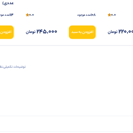
عددی)
114
0.0
108
0.0
عدد موجود
عدد موج
245,000
220,0
تومان
تومان
افزودن به سبد
افزودن 
توضیحات تکمیلی
نظرا