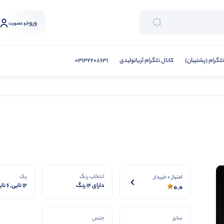
ورود
و عضویت
تلگرام (پشتیبان)
کانال تلگرام آریاتولیدی
03132208631
انتخاب رنگ
پک
امتیاز 0 خریدار
دارای 12 رنگ
12 تایی, 6 تایی
0.0
سایز
جنس