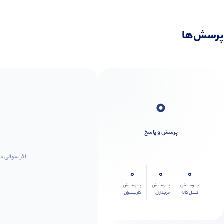
پرسش‌ها
0
پرسش و پاسخ
اگر سوالی در
0
0
0
پـــرســـش
پـــرســـش
پـــرســـش
کــــل کالا
خریداران
کاربـــــران