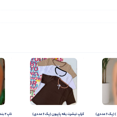
6 عددی)
کراپ تیشرت یقه پاپیون (پک 6 عددی)