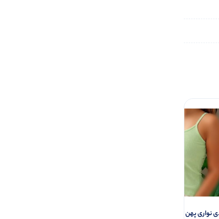
تاپ ۲ بندی نواری پهن قواره دار (پک 6
تیشرت نیم آستین (یقه مردانه ) (پک 6