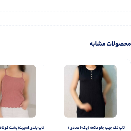
محصولات مشابه
تاپ تک جیب جلو دکمه (پک 6 عددی)
تاپ بندی اسپرت(پشت کوتاه ) (پک 