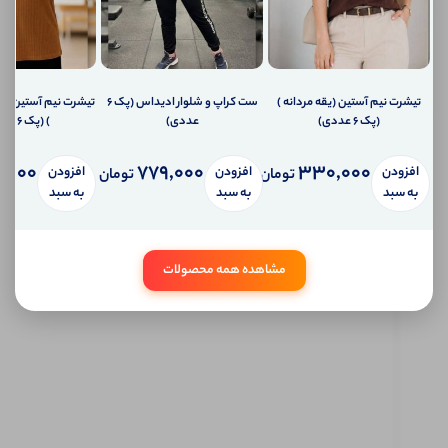
دهیم؟
ارسال
ایمیل
به
ایمیل
شما
تیشرت نیم آستین (یقه مردانه )
ست کراپ و شلوار ادیداس (پک 6
تیشرت نیم آستین(س
ارسال
(پک 6 عددی)
عددی)
) (پک 6 عددی)
پیامک
به
,000
779,000
330,000
افزودن
افزودن
افزودن
تلفن
تومان
تومان
همراه
به سبد
به سبد
به سبد
شما
سیستم
پیام
شخصی
مشاهده همه محصولات
آی شاپ
ابتدا
وارد
حساب
کاربری
شوید