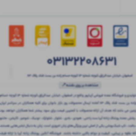
03132208631
اصفهان ،خیابان عبدالرزاق،کوچه شماره ۱۳ کوچه حسام زاده بن بست قناد پلاک ۶۳
مشاهده بر روی نقشه📍
تولیدی و فروشگاه عمده فروشی آریاپور واقع در اصفهان ،خیابان عبدالرزاق،کوچه شماره ۱۳ کوچه حسام
زاده بن بست قناد پلاک ۶۳ آماده ارسال محصولات روز بازار بانوان برای کلیه همکاران در سرتاسر ایران
زمین می باشد که هدف آن ارائه محصولات با کمترین قیمت برای سود بیشتر شما همکاران خواهد بود
.پخش عمده پوشاک زنانه آریا ست راحتی ، هودی ، بادی ، شلوار ، شلوارک ، تونیک ، شومیز ، کاپشن ، مانتو
،بافت ، تاپ شیک‌پوشی یکی از اصلی ترین ویژگی‌های زنان امروزی است. زنان به دنبال لباس‌هایی هستند
که علاوه بر زیبایی، کیفیت و دوام بالایی داشته باشند. فروشگاه آنلاین پوشاک زنانه آریا با ارائه طیف