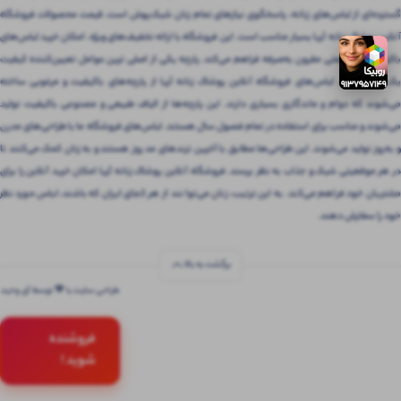
گسترده‌ای از لباس‌های زنانه، پاسخگوی نیازهای تمام زنان شیک‌پوش است. قیمت محصولات فروشگاه
آنلاین پوشاک زنانه آریا بسیار مناسب است. این فروشگاه با ارائه تخفیف‌های ویژه، امکان خرید لباس‌های
باکیفیت را با قیمتی مقرون‌ به‌صرفه فراهم می‌کند. پارچه یکی از اصلی ترین عوامل تعیین‌کننده کیفیت
یک لباس است. لباس‌های فروشگاه آنلاین پوشاک زنانه آریا از پارچه‌های باکیفیت و مرغوبی ساخته
می‌شوند که دوام و ماندگاری بسیاری دارند. این پارچه‌ها از الیاف طبیعی و مصنوعی باکیفیت تولید
می‌شوند و مناسب برای استفاده در تمام فصول سال هستند. لباس‌های فروشگاه ما با طراحی‌های مدرن
و به‌روز تولید می‌شوند. این طراحی‌ها مطابق با آخرین ترندهای مد روز هستند و به زنان کمک می‌کنند تا
در هر موقعیتی شیک و جذاب به نظر برسند. فروشگاه آنلاین پوشاک زنانه آریا امکان خرید آنلاین را برای
مشتریان خود فراهم می‌کند. به این ترتیب، زنان می‌توانند از هر کجای ایران که باشند، لباس مورد نظر
خود را سفارش دهند.
برگشت به بالا
طراحی سایت با 💚 توسط آی وحید
فروشنده
شوید !