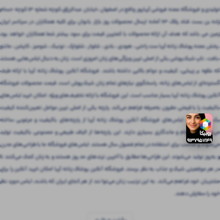
تولیدی و فروشگاه عمده فروشی آریاپور واقع در اصفهان ،خیابان عبدالرزاق،کوچه شماره ۱۳ کوچه حسام
زاده بن بست قناد پلاک ۶۳ آماده ارسال محصولات روز بازار بانوان برای کلیه همکاران در سرتاسر ایران
زمین می باشد که هدف آن ارائه محصولات با کمترین قیمت برای سود بیشتر شما همکاران خواهد بود
.پخش عمده پوشاک زنانه آریا ست راحتی ، هودی ، بادی ، شلوار ، شلوارک ، تونیک ، شومیز ، کاپشن ، مانتو
،بافت ، تاپ شیک‌پوشی یکی از اصلی ترین ویژگی‌های زنان امروزی است. زنان به دنبال لباس‌هایی هستند
که علاوه بر زیبایی، کیفیت و دوام بالایی داشته باشند. فروشگاه آنلاین پوشاک زنانه آریا با ارائه طیف
گسترده‌ای از لباس‌های زنانه، پاسخگوی نیازهای تمام زنان شیک‌پوش است. قیمت محصولات فروشگاه
آنلاین پوشاک زنانه آریا بسیار مناسب است. این فروشگاه با ارائه تخفیف‌های ویژه، امکان خرید لباس‌های
باکیفیت را با قیمتی مقرون‌ به‌صرفه فراهم می‌کند. پارچه یکی از اصلی ترین عوامل تعیین‌کننده کیفیت
یک لباس است. لباس‌های فروشگاه آنلاین پوشاک زنانه آریا از پارچه‌های باکیفیت و مرغوبی ساخته
می‌شوند که دوام و ماندگاری بسیاری دارند. این پارچه‌ها از الیاف طبیعی و مصنوعی باکیفیت تولید
می‌شوند و مناسب برای استفاده در تمام فصول سال هستند. لباس‌های فروشگاه ما با طراحی‌های مدرن
و به‌روز تولید می‌شوند. این طراحی‌ها مطابق با آخرین ترندهای مد روز هستند و به زنان کمک می‌کنند تا
در هر موقعیتی شیک و جذاب به نظر برسند. فروشگاه آنلاین پوشاک زنانه آریا امکان خرید آنلاین را برای
مشتریان خود فراهم می‌کند. به این ترتیب، زنان می‌توانند از هر کجای ایران که باشند، لباس مورد نظر
خود را سفارش دهند.