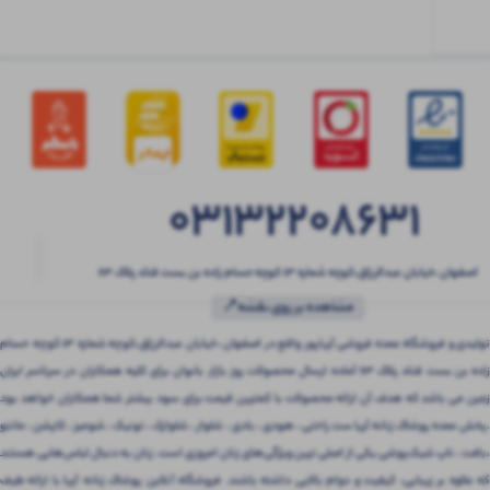
03132208631
اصفهان ،خیابان عبدالرزاق،کوچه شماره ۱۳ کوچه حسام زاده بن بست قناد پلاک ۶۳
مشاهده بر روی نقشه📍
تولیدی و فروشگاه عمده فروشی آریاپور واقع در اصفهان ،خیابان عبدالرزاق،کوچه شماره ۱۳ کوچه حسام
زاده بن بست قناد پلاک ۶۳ آماده ارسال محصولات روز بازار بانوان برای کلیه همکاران در سرتاسر ایران
زمین می باشد که هدف آن ارائه محصولات با کمترین قیمت برای سود بیشتر شما همکاران خواهد بود
.پخش عمده پوشاک زنانه آریا ست راحتی ، هودی ، بادی ، شلوار ، شلوارک ، تونیک ، شومیز ، کاپشن ، مانتو
،بافت ، تاپ شیک‌پوشی یکی از اصلی ترین ویژگی‌های زنان امروزی است. زنان به دنبال لباس‌هایی هستند
که علاوه بر زیبایی، کیفیت و دوام بالایی داشته باشند. فروشگاه آنلاین پوشاک زنانه آریا با ارائه طیف