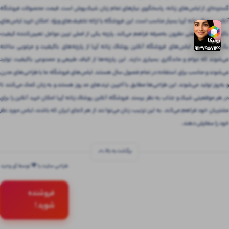
گسترده‌ای از لباس‌های زنانه، پاسخگوی نیازهای تمام زنان شیک‌پوش است. قیمت محصولات فروشگاه
آنلاین پوشاک زنانه آریا بسیار مناسب است. این فروشگاه با ارائه تخفیف‌های ویژه، امکان خرید لباس‌های
باکیفیت را با قیمتی مقرون‌ به‌صرفه فراهم می‌کند. پارچه یکی از اصلی ترین عوامل تعیین‌کننده کیفیت
یک لباس است. لباس‌های فروشگاه آنلاین پوشاک زنانه آریا از پارچه‌های باکیفیت و مرغوبی ساخته
می‌شوند که دوام و ماندگاری بسیاری دارند. این پارچه‌ها از الیاف طبیعی و مصنوعی باکیفیت تولید
می‌شوند و مناسب برای استفاده در تمام فصول سال هستند. لباس‌های فروشگاه ما با طراحی‌های مدرن
و به‌روز تولید می‌شوند. این طراحی‌ها مطابق با آخرین ترندهای مد روز هستند و به زنان کمک می‌کنند تا
در هر موقعیتی شیک و جذاب به نظر برسند. فروشگاه آنلاین پوشاک زنانه آریا امکان خرید آنلاین را برای
مشتریان خود فراهم می‌کند. به این ترتیب، زنان می‌توانند از هر کجای ایران که باشند، لباس مورد نظر
خود را سفارش دهند.
برگشت به بالا
طراحی سایت با 💚 توسط آی وحید
فروشنده
شوید !