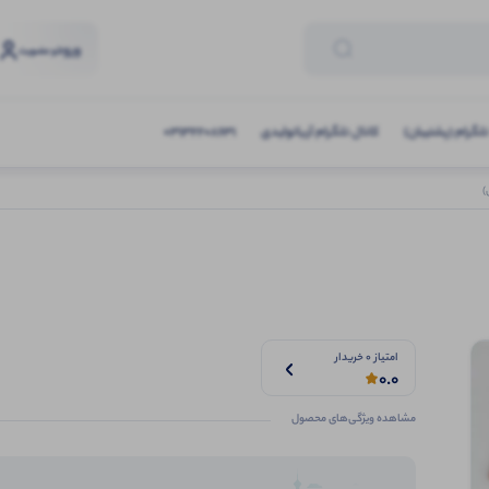
ورود
و عضویت
تلگرام (پشتیبان)
کانال تلگرام آریاتولیدی
03132208631
امتیاز 0 خریدار
0.0
مشاهده ویژگی‌های محصول