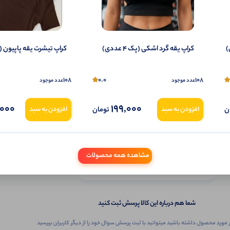
کراپ یقه گرد اشکی (پک 4 عددی)
کراپ تیشرت یقه پاپیون (پک 6 ع
108
0.0
108
عدد موجود
عدد موجود
000
199,000
ن
تومان
افزودن به سبد
افزودن به سبد
ثبـــــت‌پرسش
مشاهده همه محصولات
به‌عنوان ‌خریدار‌این‌ محصول
شما هم درباره این کالا پرسش ثبت کنید
 مورد محصول داشته باشید میتوانید با ثبت پرسش سوال خود را از دیگر کاربران بپرسید