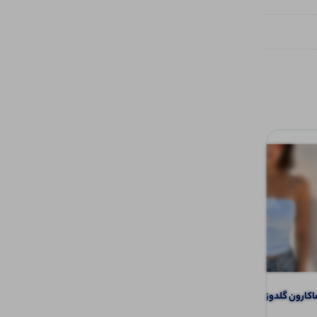
تاپ بند ماکارون گلدوزی انگلیسی (پک 6
کراپ خشتی عروسکی (پک 6 عددی)