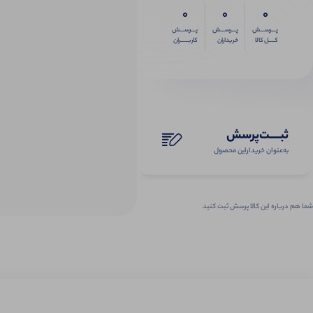
0
0
0
پـــرســـش
پـــرســـش
پـــرســـش
کــــل کالا
خریداران
کاربـــــران
ثبـــــت‌پرسش
به‌عنوان ‌خریدار‌این‌ محصول
شما هم درباره این کالا پرسش ثبت کنید