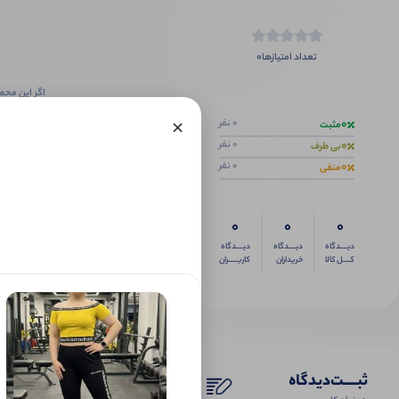
0
تعداد امتیازها
اگر این محص
×
0
0 نفر
مثبت
0
0 نفر
بی طرف
0
0 نفر
منفی
0
0
0
دیــــدگاه
دیــــدگاه
دیــــدگاه
کــــل کالا
خریداران
کاربـــــران
ثبـــــت‌دیدگاه