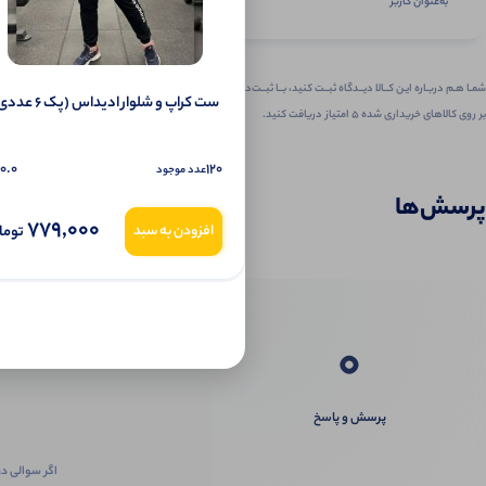
به‌عنوان کاربر
شمـا هـم دربـاره ایـن کــالا دیــدگاه ثبــت کنید، بــا ثبــت‌دیـدگاه
ست کراپ و شلوار ادیداس (پک 6 عددی)
بر روی کالاهای خریداری شده ۵ امتیاز دریافت کنید.
0.0
120
عدد موجود
پرسش‌ها
779,000
توما
افزودن به سبد
0
پرسش و پاسخ
اگر سوالی در