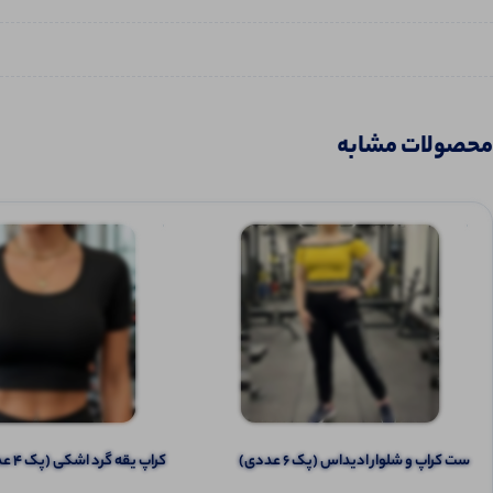
محصولات مشابه
ست کراپ و شلوار ادیداس (پک 6 عددی)
کراپ یقه گرد اشکی (پک 4 عددی)