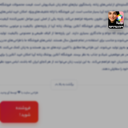
گسترده‌ای از لباس‌های زنانه، پاسخگوی نیازهای تمام زنان شیک‌پوش است. قیمت محصولات فروشگاه
آنلاین پوشاک زنانه آریا بسیار مناسب است. این فروشگاه با ارائه تخفیف‌های ویژه، امکان خرید لباس‌های
باکیفیت را با قیمتی مقرون‌ به‌صرفه فراهم می‌کند. پارچه یکی از اصلی ترین عوامل تعیین‌کننده کیفیت
یک لباس است. لباس‌های فروشگاه آنلاین پوشاک زنانه آریا از پارچه‌های باکیفیت و مرغوبی ساخته
می‌شوند که دوام و ماندگاری بسیاری دارند. این پارچه‌ها از الیاف طبیعی و مصنوعی باکیفیت تولید
می‌شوند و مناسب برای استفاده در تمام فصول سال هستند. لباس‌های فروشگاه ما با طراحی‌های مدرن
و به‌روز تولید می‌شوند. این طراحی‌ها مطابق با آخرین ترندهای مد روز هستند و به زنان کمک می‌کنند تا
در هر موقعیتی شیک و جذاب به نظر برسند. فروشگاه آنلاین پوشاک زنانه آریا امکان خرید آنلاین را برای
مشتریان خود فراهم می‌کند. به این ترتیب، زنان می‌توانند از هر کجای ایران که باشند، لباس مورد نظر
خود را سفارش دهند.
برگشت به بالا
طراحی سایت با 💚 توسط آی وحید
فروشنده
شوید !