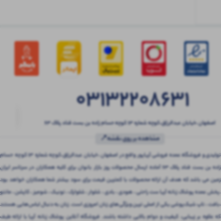
03132208631
اصفهان ،خیابان عبدالرزاق،کوچه شماره ۱۳ کوچه حسام زاده بن بست قناد پلاک ۶۳
مشاهده بر روی نقشه📍
تولیدی و فروشگاه عمده فروشی آریاپور واقع در اصفهان ،خیابان عبدالرزاق،کوچه شماره ۱۳ کوچه حسام
زاده بن بست قناد پلاک ۶۳ آماده ارسال محصولات روز بازار بانوان برای کلیه همکاران در سرتاسر ایران
زمین می باشد که هدف آن ارائه محصولات با کمترین قیمت برای سود بیشتر شما همکاران خواهد بود
.پخش عمده پوشاک زنانه آریا ست راحتی ، هودی ، بادی ، شلوار ، شلوارک ، تونیک ، شومیز ، کاپشن ، مانتو
،بافت ، تاپ شیک‌پوشی یکی از اصلی ترین ویژگی‌های زنان امروزی است. زنان به دنبال لباس‌هایی هستند
که علاوه بر زیبایی، کیفیت و دوام بالایی داشته باشند. فروشگاه آنلاین پوشاک زنانه آریا با ارائه طیف