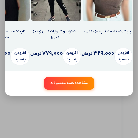
دهیم؟
ارسال
ایمیل
به
ایمیل
شما
پلوشرت یقه سفید (پک 6 عددی)
ست کراپ و شلوار ادیداس (پک 6
ارسال
عددی)
عددی)
پیامک
به
,000
779,000
329,000
افزودن
افزودن
افزودن
تلفن
تومان
تومان
همراه
به سبد
به سبد
به سبد
شما
سیستم
پیام
شخصی
مشاهده همه محصولات
آی شاپ
ابتدا
وارد
حساب
کاربری
شوید