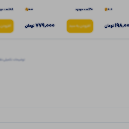
108
0.0
120
0.0
عدد موجود
عدد مو
779,000
198,0
تومان
تومان
افزودن به سبد
افزودن 
توضیحات تکمیلی
نظرا