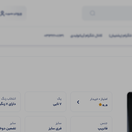
ورود
و عضویت
تلگرام (پشتیبان)
کانال تلگرام آریاتولیدی
03132208631
پک
انتخاب رنگ
امتیاز 0 خریدار
7 تایی
دارای 7
0.0
فروش
جنس
سایز
سایر
فانریپ
فری سایز
تضمین دوخت