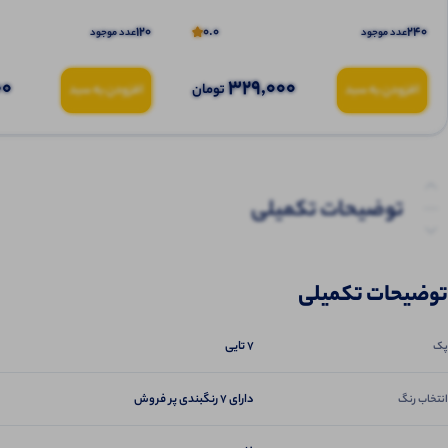
120
0.0
240
عدد موجود
عدد موجود
00
329,000
تومان
افزودن به سبد
افزودن به سبد
توضیحات تکمیلی
نظرات (0)
توضیحات تکمیلی
پرسش‌ها
7 تایی
پک
دارای 7 رنگبندی پر فروش
انتخاب رنگ