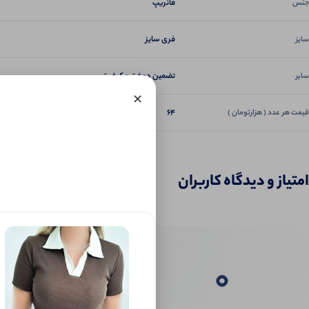
فانریپ
جنس
فری سایز
سایز
تضمین دوخت و کیفیت
سایر
×
64
قیمت هر عدد ( هزارتومان )
امتیاز و دیدگاه کاربران
0