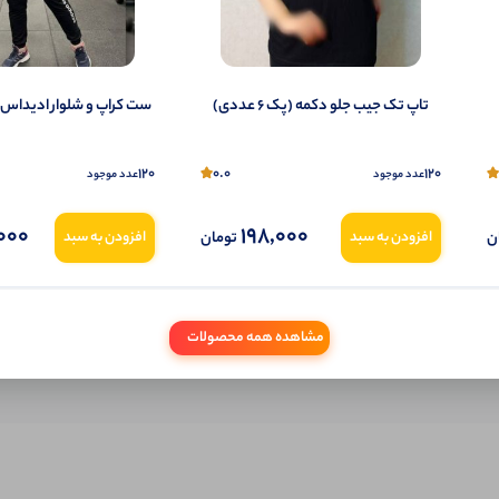
شما هم می‌توانید در مورد این کالا نظر دهید.
ول را قبلا خریده باشید، دیدگاه شما به عنوان خریدار ثبت خواهد شد. همچنین در صورت
تاپ تک جیب جلو دکمه (پک 6 عددی)
ست کراپ و شلوار ادیداس (پک 6 
تمایل می‌توانید به صورت ناشناس نیز دیدگاه خود را ثبت کنید.
120
0.0
120
عدد موجود
عدد موجود
000
198,000
ن
تومان
افزودن به سبد
افزودن به سبد
مشاهده همه محصولات