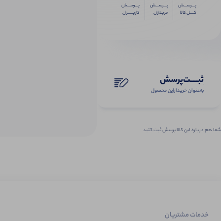
پـــرســـش
پـــرســـش
پـــرســـش
کــــل کالا
خریداران
کاربـــــران
ثبـــــت‌پرسش
به‌عنوان ‌خریدار‌این‌ محصول
شما هم درباره این کالا پرسش ثبت کنید
خدمات مشتریان