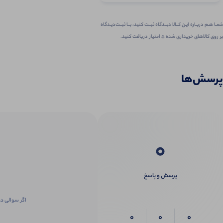
شمـا هـم دربـاره ایـن کــالا دیــدگاه ثبــت کنید، بــا ثبــت‌دیـدگاه
بر روی کالاهای خریداری شده ۵ امتیاز دریافت کنید.
پرسش‌ها
0
پرسش و پاسخ
اگر سوالی در
0
0
0