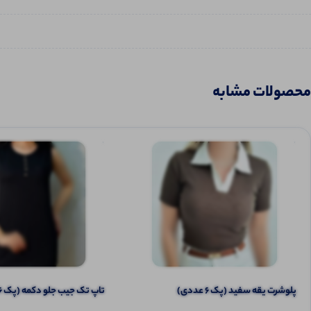
محصولات مشابه
پلوشرت یقه سفید (پک 6 عددی)
تاپ تک جیب جلو دکمه (پک 6 عددی)