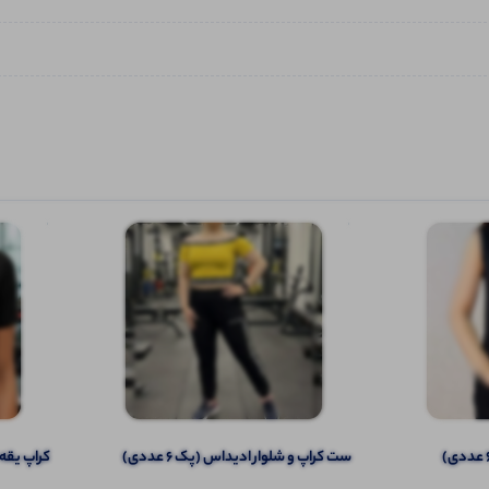
ست کراپ و شلوار ادیداس (پک 6 عددی)
کراپ یقه گر