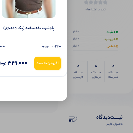
0
تعداد امتیازها
اگر این محص
پلوشرت یقه سفید (پک 6 عددی)
0
0 نفر
مثبت
0
0 نفر
بی طرف
0
0.0
240
0 نفر
منفی
عدد موجود
329,000
توما
افزودن به سبد
0
0
0
دیــــدگاه
دیــــدگاه
دیــــدگاه
کــــل کالا
خریداران
کاربـــــران
ثبـــــت‌دیدگاه
به‌عنوان کاربر