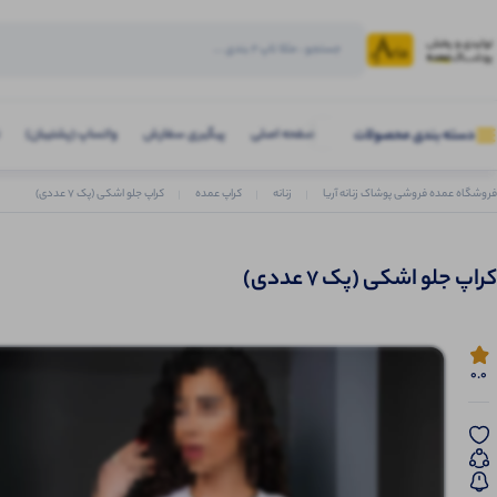
صفحه اصلی
پیگیری سفارش
واتساپ (پشتیبان)
دسته بندی محصولات
فروشگاه عمده فروشی پوشاک زنانه آریا
زنانه
کراپ عمده
کراپ جلو اشکی (پک 7 عددی)
کراپ جلو اشکی (پک 7 عددی)
0.0