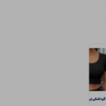
د اشکی (پک 4 عددی)
تاپ ۲ بندی نواری پهن قواره دار (پک 6
عددی)