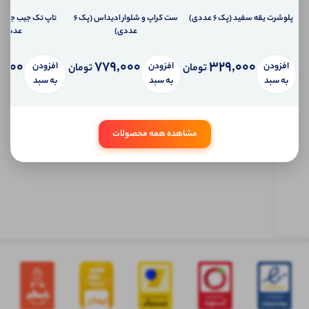
به
تلفن
پلوشرت یقه سفید (پک 6 عددی)
ست کراپ و شلوار ادیداس (پک 6
همراه
عددی)
عددی)
شما
سیستم
,000
779,000
329,000
پیام
افزودن
افزودن
افزودن
تومان
تومان
شخصی
به سبد
به سبد
به سبد
آی شاپ
ابتدا
مشاهده همه محصولات
وارد
حساب
کاربری
شوید