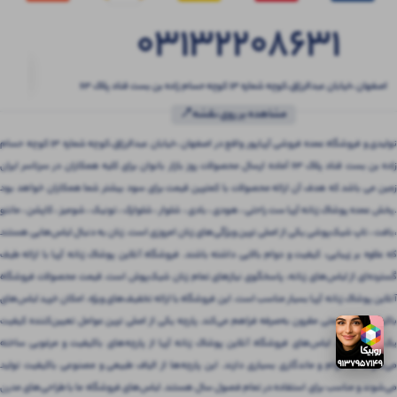
03132208631
اصفهان ،خیابان عبدالرزاق،کوچه شماره ۱۳ کوچه حسام زاده بن بست قناد پلاک ۶۳
مشاهده بر روی نقشه📍
تولیدی و فروشگاه عمده فروشی آریاپور واقع در اصفهان ،خیابان عبدالرزاق،کوچه شماره ۱۳ کوچه حسام
زاده بن بست قناد پلاک ۶۳ آماده ارسال محصولات روز بازار بانوان برای کلیه همکاران در سرتاسر ایران
زمین می باشد که هدف آن ارائه محصولات با کمترین قیمت برای سود بیشتر شما همکاران خواهد بود
.پخش عمده پوشاک زنانه آریا ست راحتی ، هودی ، بادی ، شلوار ، شلوارک ، تونیک ، شومیز ، کاپشن ، مانتو
،بافت ، تاپ شیک‌پوشی یکی از اصلی ترین ویژگی‌های زنان امروزی است. زنان به دنبال لباس‌هایی هستند
که علاوه بر زیبایی، کیفیت و دوام بالایی داشته باشند. فروشگاه آنلاین پوشاک زنانه آریا با ارائه طیف
گسترده‌ای از لباس‌های زنانه، پاسخگوی نیازهای تمام زنان شیک‌پوش است. قیمت محصولات فروشگاه
آنلاین پوشاک زنانه آریا بسیار مناسب است. این فروشگاه با ارائه تخفیف‌های ویژه، امکان خرید لباس‌های
باکیفیت را با قیمتی مقرون‌ به‌صرفه فراهم می‌کند. پارچه یکی از اصلی ترین عوامل تعیین‌کننده کیفیت
یک لباس است. لباس‌های فروشگاه آنلاین پوشاک زنانه آریا از پارچه‌های باکیفیت و مرغوبی ساخته
می‌شوند که دوام و ماندگاری بسیاری دارند. این پارچه‌ها از الیاف طبیعی و مصنوعی باکیفیت تولید
می‌شوند و مناسب برای استفاده در تمام فصول سال هستند. لباس‌های فروشگاه ما با طراحی‌های مدرن