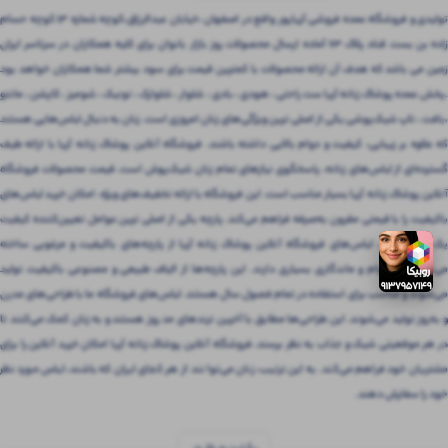
تولیدی و فروشگاه عمده فروشی آریاپور واقع در اصفهان ،خیابان عبدالرزاق،کوچه شماره ۱۳ کوچه حسام
زاده بن بست قناد پلاک ۶۳ آماده ارسال محصولات روز بازار بانوان برای کلیه همکاران در سرتاسر ایران
زمین می باشد که هدف آن ارائه محصولات با کمترین قیمت برای سود بیشتر شما همکاران خواهد بود
.پخش عمده پوشاک زنانه آریا ست راحتی ، هودی ، بادی ، شلوار ، شلوارک ، تونیک ، شومیز ، کاپشن ، مانتو
،بافت ، تاپ شیک‌پوشی یکی از اصلی ترین ویژگی‌های زنان امروزی است. زنان به دنبال لباس‌هایی هستند
که علاوه بر زیبایی، کیفیت و دوام بالایی داشته باشند. فروشگاه آنلاین پوشاک زنانه آریا با ارائه طیف
گسترده‌ای از لباس‌های زنانه، پاسخگوی نیازهای تمام زنان شیک‌پوش است. قیمت محصولات فروشگاه
آنلاین پوشاک زنانه آریا بسیار مناسب است. این فروشگاه با ارائه تخفیف‌های ویژه، امکان خرید لباس‌های
باکیفیت را با قیمتی مقرون‌ به‌صرفه فراهم می‌کند. پارچه یکی از اصلی ترین عوامل تعیین‌کننده کیفیت
یک لباس است. لباس‌های فروشگاه آنلاین پوشاک زنانه آریا از پارچه‌های باکیفیت و مرغوبی ساخته
می‌شوند که دوام و ماندگاری بسیاری دارند. این پارچه‌ها از الیاف طبیعی و مصنوعی باکیفیت تولید
می‌شوند و مناسب برای استفاده در تمام فصول سال هستند. لباس‌های فروشگاه ما با طراحی‌های مدرن
و به‌روز تولید می‌شوند. این طراحی‌ها مطابق با آخرین ترندهای مد روز هستند و به زنان کمک می‌کنند تا
در هر موقعیتی شیک و جذاب به نظر برسند. فروشگاه آنلاین پوشاک زنانه آریا امکان خرید آنلاین را برای
مشتریان خود فراهم می‌کند. به این ترتیب، زنان می‌توانند از هر کجای ایران که باشند، لباس مورد نظر
خود را سفارش دهند.