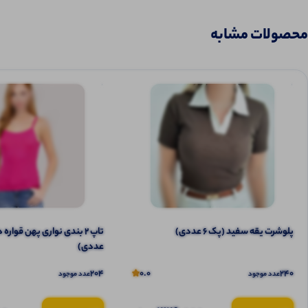
محصولات مشابه
پلوشرت یقه سفید (پک 6 عددی)
عددی)
204
0.0
240
عدد موجود
عدد موجود