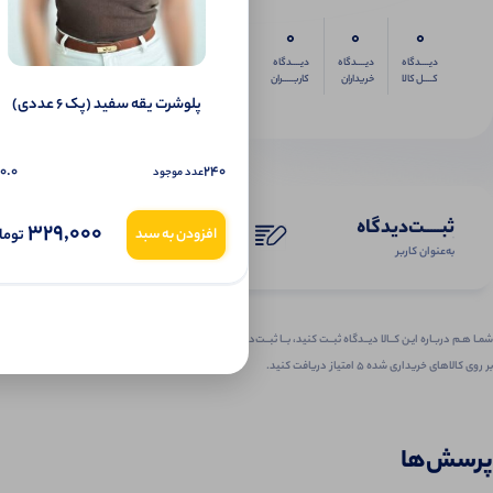
0
0
0
دیــــدگاه
دیــــدگاه
دیــــدگاه
کــــل کالا
خریداران
کاربـــــران
پلوشرت یقه سفید (پک 6 عددی)
0.0
240
عدد موجود
ثبـــــت‌دیدگاه
329,000
توما
افزودن به سبد
به‌عنوان کاربر
شمـا هـم دربـاره ایـن کــالا دیــدگاه ثبــت کنید، بــا ثبــت‌دیـدگاه
بر روی کالاهای خریداری شده ۵ امتیاز دریافت کنید.
پرسش‌ها