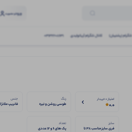
ورود
و عضویت
تلگرام (پشتیبان)
کانال تلگرام آریاتولیدی
03132208631
رنگ
جنس
امتیاز 0 خریدار
طوسی روشن و تیره
فانریپ ملانژ لا
0.0
استر
سایز
تعداد
فری سایز مناسب 38 تا
پک های 6 و 12 عددی