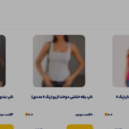
تاپ ۲ بندی نواری پهن قواره دار (پک 6
تاپ یقه خشتی دوخت از رو (پک 6 عددی)
تاپ بندی یق
114
0.0
120
0.0
عدد موجود
عدد موج