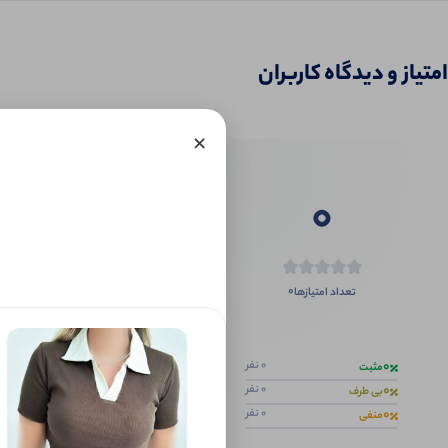
امتیاز و دیدگاه کاربران
×
0
0
تعداد امتیازها
اگر این محص
0
0 نفر
مثبت
0
0 نفر
بی طرف
0
0 نفر
منفی