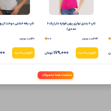
تاپ ۲ بندی نواری پهن قواره دار (پک 6
تاپ یقه خشتی دوخت از رو (پک 6
عددی)
120
0.0
204
عدد موجود
عدد موجود
000
179,000
ن
تومان
افزودن به سبد
افزودن به سبد
مشاهده همه محصولات