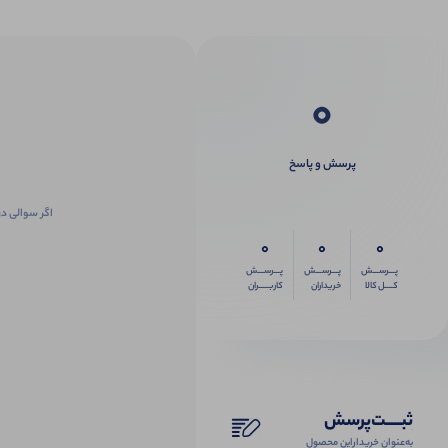
0
پرسش و پاسخ
اگر سوالی در
0
0
0
پـــرســـش
پـــرســـش
پـــرســـش
کــــل کالا
خریداران
کاربـــــران
ثبـــــت‌پرسش
به‌عنوان ‌خریدار‌این‌ محصول