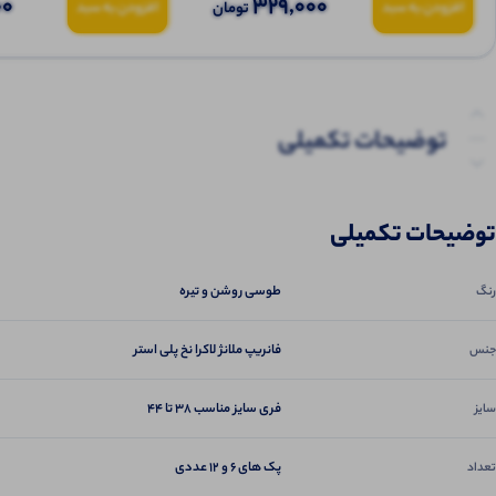
00
329,000
تومان
افزودن به سبد
افزودن به سبد
توضیحات تکمیلی
نظرات (0)
توضیحات تکمیلی
پرسش‌ها
طوسی روشن و تیره
رنگ
فانریپ ملانژ لاکرا نخ پلی استر
جنس
فری سایز مناسب 38 تا 44
سایز
پک های 6 و 12 عددی
تعداد