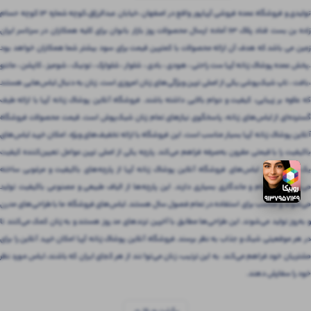
تولیدی و فروشگاه عمده فروشی آریاپور واقع در اصفهان ،خیابان عبدالرزاق،کوچه شماره ۱۳ کوچه حسام
زاده بن بست قناد پلاک ۶۳ آماده ارسال محصولات روز بازار بانوان برای کلیه همکاران در سرتاسر ایران
زمین می باشد که هدف آن ارائه محصولات با کمترین قیمت برای سود بیشتر شما همکاران خواهد بود
.پخش عمده پوشاک زنانه آریا ست راحتی ، هودی ، بادی ، شلوار ، شلوارک ، تونیک ، شومیز ، کاپشن ، مانتو
،بافت ، تاپ شیک‌پوشی یکی از اصلی ترین ویژگی‌های زنان امروزی است. زنان به دنبال لباس‌هایی هستند
که علاوه بر زیبایی، کیفیت و دوام بالایی داشته باشند. فروشگاه آنلاین پوشاک زنانه آریا با ارائه طیف
گسترده‌ای از لباس‌های زنانه، پاسخگوی نیازهای تمام زنان شیک‌پوش است. قیمت محصولات فروشگاه
آنلاین پوشاک زنانه آریا بسیار مناسب است. این فروشگاه با ارائه تخفیف‌های ویژه، امکان خرید لباس‌های
باکیفیت را با قیمتی مقرون‌ به‌صرفه فراهم می‌کند. پارچه یکی از اصلی ترین عوامل تعیین‌کننده کیفیت
یک لباس است. لباس‌های فروشگاه آنلاین پوشاک زنانه آریا از پارچه‌های باکیفیت و مرغوبی ساخته
می‌شوند که دوام و ماندگاری بسیاری دارند. این پارچه‌ها از الیاف طبیعی و مصنوعی باکیفیت تولید
می‌شوند و مناسب برای استفاده در تمام فصول سال هستند. لباس‌های فروشگاه ما با طراحی‌های مدرن
و به‌روز تولید می‌شوند. این طراحی‌ها مطابق با آخرین ترندهای مد روز هستند و به زنان کمک می‌کنند تا
در هر موقعیتی شیک و جذاب به نظر برسند. فروشگاه آنلاین پوشاک زنانه آریا امکان خرید آنلاین را برای
مشتریان خود فراهم می‌کند. به این ترتیب، زنان می‌توانند از هر کجای ایران که باشند، لباس مورد نظر
خود را سفارش دهند.