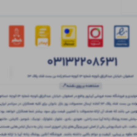
03132208631
اصفهان ،خیابان عبدالرزاق،کوچه شماره ۱۳ کوچه حسام زاده بن بست قناد پلاک ۶۳
مشاهده بر روی نقشه📍
تولیدی و فروشگاه عمده فروشی آریاپور واقع در اصفهان ،خیابان عبدالرزاق،کوچه شماره ۱۳ کوچه حسام
زاده بن بست قناد پلاک ۶۳ آماده ارسال محصولات روز بازار بانوان برای کلیه همکاران در سرتاسر ایران
زمین می باشد که هدف آن ارائه محصولات با کمترین قیمت برای سود بیشتر شما همکاران خواهد بود
.پخش عمده پوشاک زنانه آریا ست راحتی ، هودی ، بادی ، شلوار ، شلوارک ، تونیک ، شومیز ، کاپشن ، مانتو
،بافت ، تاپ شیک‌پوشی یکی از اصلی ترین ویژگی‌های زنان امروزی است. زنان به دنبال لباس‌هایی هستند
که علاوه بر زیبایی، کیفیت و دوام بالایی داشته باشند. فروشگاه آنلاین پوشاک زنانه آریا با ارائه طیف