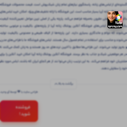
گسترده‌ای از لباس‌های زنانه، پاسخگوی نیازهای تمام زنان شیک‌پوش است. قیمت محصولات فروشگاه
آنلاین پوشاک زنانه آریا بسیار مناسب است. این فروشگاه با ارائه تخفیف‌های ویژه، امکان خرید لباس‌های
باکیفیت را با قیمتی مقرون‌ به‌صرفه فراهم می‌کند. پارچه یکی از اصلی ترین عوامل تعیین‌کننده کیفیت
یک لباس است. لباس‌های فروشگاه آنلاین پوشاک زنانه آریا از پارچه‌های باکیفیت و مرغوبی ساخته
می‌شوند که دوام و ماندگاری بسیاری دارند. این پارچه‌ها از الیاف طبیعی و مصنوعی باکیفیت تولید
می‌شوند و مناسب برای استفاده در تمام فصول سال هستند. لباس‌های فروشگاه ما با طراحی‌های مدرن
و به‌روز تولید می‌شوند. این طراحی‌ها مطابق با آخرین ترندهای مد روز هستند و به زنان کمک می‌کنند تا
در هر موقعیتی شیک و جذاب به نظر برسند. فروشگاه آنلاین پوشاک زنانه آریا امکان خرید آنلاین را برای
مشتریان خود فراهم می‌کند. به این ترتیب، زنان می‌توانند از هر کجای ایران که باشند، لباس مورد نظر
خود را سفارش دهند.
برگشت به بالا
طراحی سایت با 💚 توسط آی وحید
فروشنده
شوید !