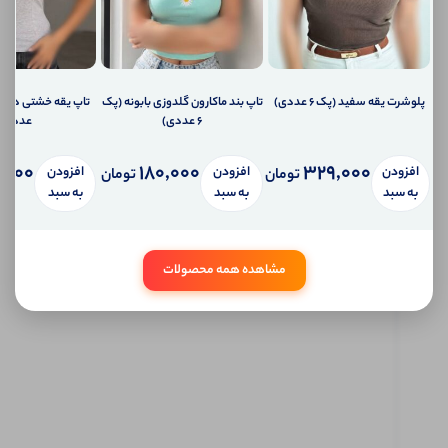
دهیم؟
ارسال
ایمیل
به
ایمیل
شما
پلوشرت یقه سفید (پک 6 عددی)
تاپ بند ماکارون گلدوزی بابونه (پک
ارسال
6 عددی)
عددی)
پیامک
به
,000
180,000
329,000
افزودن
افزودن
افزودن
تلفن
تومان
تومان
همراه
به سبد
به سبد
به سبد
شما
سیستم
پیام
شخصی
مشاهده همه محصولات
آی شاپ
ابتدا
وارد
حساب
کاربری
شوید