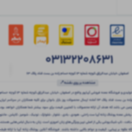
03132208631
اصفهان ،خیابان عبدالرزاق،کوچه شماره ۱۳ کوچه حسام زاده بن بست قناد پلاک ۶۳
مشاهده بر روی نقشه📍
تولیدی و فروشگاه عمده فروشی آریاپور واقع در اصفهان ،خیابان عبدالرزاق،کوچه شماره ۱۳ کوچه حسام
زاده بن بست قناد پلاک ۶۳ آماده ارسال محصولات روز بازار بانوان برای کلیه همکاران در سرتاسر ایران
زمین می باشد که هدف آن ارائه محصولات با کمترین قیمت برای سود بیشتر شما همکاران خواهد بود
.پخش عمده پوشاک زنانه آریا ست راحتی ، هودی ، بادی ، شلوار ، شلوارک ، تونیک ، شومیز ، کاپشن ، مانتو
،بافت ، تاپ شیک‌پوشی یکی از اصلی ترین ویژگی‌های زنان امروزی است. زنان به دنبال لباس‌هایی هستند
که علاوه بر زیبایی، کیفیت و دوام بالایی داشته باشند. فروشگاه آنلاین پوشاک زنانه آریا با ارائه طیف