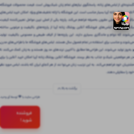
گسترده‌ای از لباس‌های زنانه، پاسخگوی نیازهای تمام زنان شیک‌پوش است. قیمت محصولات فروشگاه
آنلاین پوشاک زنانه آریا بسیار مناسب است. این فروشگاه با ارائه تخفیف‌های ویژه، امکان خرید لباس‌های
باکیفیت را با قیمتی مقرون‌ به‌صرفه فراهم می‌کند. پارچه یکی از اصلی ترین عوامل تعیین‌کننده کیفیت
یک لباس است. لباس‌های فروشگاه آنلاین پوشاک زنانه آریا از پارچه‌های باکیفیت و مرغوبی ساخته
می‌شوند که دوام و ماندگاری بسیاری دارند. این پارچه‌ها از الیاف طبیعی و مصنوعی باکیفیت تولید
می‌شوند و مناسب برای استفاده در تمام فصول سال هستند. لباس‌های فروشگاه ما با طراحی‌های مدرن
و به‌روز تولید می‌شوند. این طراحی‌ها مطابق با آخرین ترندهای مد روز هستند و به زنان کمک می‌کنند تا
در هر موقعیتی شیک و جذاب به نظر برسند. فروشگاه آنلاین پوشاک زنانه آریا امکان خرید آنلاین را برای
مشتریان خود فراهم می‌کند. به این ترتیب، زنان می‌توانند از هر کجای ایران که باشند، لباس مورد نظر
خود را سفارش دهند.
برگشت به بالا
طراحی سایت با 💚 توسط آی وحید
فروشنده
شوید !