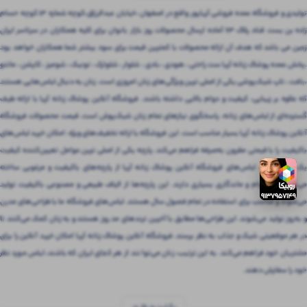
تولیدی و فروشگاه عمده فروشی آریاپور واقع در اصفهان ،خیابان عبدالرزاق،کوچه شماره ۱۳ کوچه حسام
زاده بن بست قناد پلاک ۶۳ آماده ارسال محصولات روز بازار بانوان برای کلیه همکاران در سرتاسر ایران
زمین می باشد که هدف آن ارائه محصولات با کمترین قیمت برای سود بیشتر شما همکاران خواهد بود
.پخش عمده پوشاک زنانه آریا ست راحتی ، هودی ، بادی ، شلوار ، شلوارک ، تونیک ، شومیز ، کاپشن ، مانتو
،بافت ، تاپ شیک‌پوشی یکی از اصلی ترین ویژگی‌های زنان امروزی است. زنان به دنبال لباس‌هایی هستند
که علاوه بر زیبایی، کیفیت و دوام بالایی داشته باشند. فروشگاه آنلاین پوشاک زنانه آریا با ارائه طیف
گسترده‌ای از لباس‌های زنانه، پاسخگوی نیازهای تمام زنان شیک‌پوش است. قیمت محصولات فروشگاه
آنلاین پوشاک زنانه آریا بسیار مناسب است. این فروشگاه با ارائه تخفیف‌های ویژه، امکان خرید لباس‌های
باکیفیت را با قیمتی مقرون‌ به‌صرفه فراهم می‌کند. پارچه یکی از اصلی ترین عوامل تعیین‌کننده کیفیت
یک لباس است. لباس‌های فروشگاه آنلاین پوشاک زنانه آریا از پارچه‌های باکیفیت و مرغوبی ساخته
می‌شوند که دوام و ماندگاری بسیاری دارند. این پارچه‌ها از الیاف طبیعی و مصنوعی باکیفیت تولید
می‌شوند و مناسب برای استفاده در تمام فصول سال هستند. لباس‌های فروشگاه ما با طراحی‌های مدرن
و به‌روز تولید می‌شوند. این طراحی‌ها مطابق با آخرین ترندهای مد روز هستند و به زنان کمک می‌کنند تا
در هر موقعیتی شیک و جذاب به نظر برسند. فروشگاه آنلاین پوشاک زنانه آریا امکان خرید آنلاین را برای
مشتریان خود فراهم می‌کند. به این ترتیب، زنان می‌توانند از هر کجای ایران که باشند، لباس مورد نظر
خود را سفارش دهند.