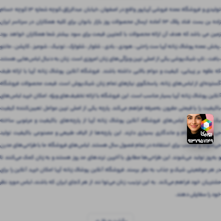
تولیدی و فروشگاه عمده فروشی آریاپور واقع در اصفهان ،خیابان عبدالرزاق،کوچه شماره ۱۳ کوچه حسام
زاده بن بست قناد پلاک ۶۳ آماده ارسال محصولات روز بازار بانوان برای کلیه همکاران در سرتاسر ایران
زمین می باشد که هدف آن ارائه محصولات با کمترین قیمت برای سود بیشتر شما همکاران خواهد بود
.پخش عمده پوشاک زنانه آریا ست راحتی ، هودی ، بادی ، شلوار ، شلوارک ، تونیک ، شومیز ، کاپشن ، مانتو
،بافت ، تاپ شیک‌پوشی یکی از اصلی ترین ویژگی‌های زنان امروزی است. زنان به دنبال لباس‌هایی هستند
که علاوه بر زیبایی، کیفیت و دوام بالایی داشته باشند. فروشگاه آنلاین پوشاک زنانه آریا با ارائه طیف
گسترده‌ای از لباس‌های زنانه، پاسخگوی نیازهای تمام زنان شیک‌پوش است. قیمت محصولات فروشگاه
آنلاین پوشاک زنانه آریا بسیار مناسب است. این فروشگاه با ارائه تخفیف‌های ویژه، امکان خرید لباس‌های
باکیفیت را با قیمتی مقرون‌ به‌صرفه فراهم می‌کند. پارچه یکی از اصلی ترین عوامل تعیین‌کننده کیفیت
یک لباس است. لباس‌های فروشگاه آنلاین پوشاک زنانه آریا از پارچه‌های باکیفیت و مرغوبی ساخته
می‌شوند که دوام و ماندگاری بسیاری دارند. این پارچه‌ها از الیاف طبیعی و مصنوعی باکیفیت تولید
می‌شوند و مناسب برای استفاده در تمام فصول سال هستند. لباس‌های فروشگاه ما با طراحی‌های مدرن
و به‌روز تولید می‌شوند. این طراحی‌ها مطابق با آخرین ترندهای مد روز هستند و به زنان کمک می‌کنند تا
در هر موقعیتی شیک و جذاب به نظر برسند. فروشگاه آنلاین پوشاک زنانه آریا امکان خرید آنلاین را برای
مشتریان خود فراهم می‌کند. به این ترتیب، زنان می‌توانند از هر کجای ایران که باشند، لباس مورد نظر
خود را سفارش دهند.