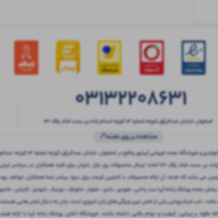
03132208631
اصفهان ،خیابان عبدالرزاق،کوچه شماره ۱۳ کوچه حسام زاده بن بست قناد پلاک ۶۳
مشاهده بر روی نقشه📍
تولیدی و فروشگاه عمده فروشی آریاپور واقع در اصفهان ،خیابان عبدالرزاق،کوچه شماره ۱۳ کوچه حسام
زاده بن بست قناد پلاک ۶۳ آماده ارسال محصولات روز بازار بانوان برای کلیه همکاران در سرتاسر ایران
زمین می باشد که هدف آن ارائه محصولات با کمترین قیمت برای سود بیشتر شما همکاران خواهد بود
.پخش عمده پوشاک زنانه آریا ست راحتی ، هودی ، بادی ، شلوار ، شلوارک ، تونیک ، شومیز ، کاپشن ، مانتو
،بافت ، تاپ شیک‌پوشی یکی از اصلی ترین ویژگی‌های زنان امروزی است. زنان به دنبال لباس‌هایی هستند
که علاوه بر زیبایی، کیفیت و دوام بالایی داشته باشند. فروشگاه آنلاین پوشاک زنانه آریا با ارائه طیف