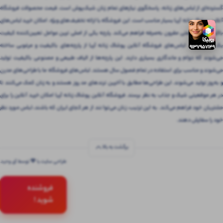
گسترده‌ای از لباس‌های زنانه، پاسخگوی نیازهای تمام زنان شیک‌پوش است. قیمت محصولات فروشگاه
آنلاین پوشاک زنانه آریا بسیار مناسب است. این فروشگاه با ارائه تخفیف‌های ویژه، امکان خرید لباس‌های
باکیفیت را با قیمتی مقرون‌ به‌صرفه فراهم می‌کند. پارچه یکی از اصلی ترین عوامل تعیین‌کننده کیفیت
یک لباس است. لباس‌های فروشگاه آنلاین پوشاک زنانه آریا از پارچه‌های باکیفیت و مرغوبی ساخته
می‌شوند که دوام و ماندگاری بسیاری دارند. این پارچه‌ها از الیاف طبیعی و مصنوعی باکیفیت تولید
می‌شوند و مناسب برای استفاده در تمام فصول سال هستند. لباس‌های فروشگاه ما با طراحی‌های مدرن
و به‌روز تولید می‌شوند. این طراحی‌ها مطابق با آخرین ترندهای مد روز هستند و به زنان کمک می‌کنند تا
در هر موقعیتی شیک و جذاب به نظر برسند. فروشگاه آنلاین پوشاک زنانه آریا امکان خرید آنلاین را برای
مشتریان خود فراهم می‌کند. به این ترتیب، زنان می‌توانند از هر کجای ایران که باشند، لباس مورد نظر
خود را سفارش دهند.
برگشت به بالا
طراحی سایت با 💚 توسط آی وحید
فروشنده
شوید !