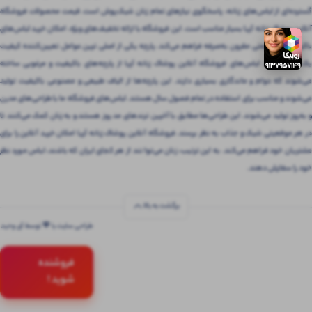
گسترده‌ای از لباس‌های زنانه، پاسخگوی نیازهای تمام زنان شیک‌پوش است. قیمت محصولات فروشگاه
آنلاین پوشاک زنانه آریا بسیار مناسب است. این فروشگاه با ارائه تخفیف‌های ویژه، امکان خرید لباس‌های
باکیفیت را با قیمتی مقرون‌ به‌صرفه فراهم می‌کند. پارچه یکی از اصلی ترین عوامل تعیین‌کننده کیفیت
یک لباس است. لباس‌های فروشگاه آنلاین پوشاک زنانه آریا از پارچه‌های باکیفیت و مرغوبی ساخته
می‌شوند که دوام و ماندگاری بسیاری دارند. این پارچه‌ها از الیاف طبیعی و مصنوعی باکیفیت تولید
می‌شوند و مناسب برای استفاده در تمام فصول سال هستند. لباس‌های فروشگاه ما با طراحی‌های مدرن
و به‌روز تولید می‌شوند. این طراحی‌ها مطابق با آخرین ترندهای مد روز هستند و به زنان کمک می‌کنند تا
در هر موقعیتی شیک و جذاب به نظر برسند. فروشگاه آنلاین پوشاک زنانه آریا امکان خرید آنلاین را برای
مشتریان خود فراهم می‌کند. به این ترتیب، زنان می‌توانند از هر کجای ایران که باشند، لباس مورد نظر
خود را سفارش دهند.
برگشت به بالا
طراحی سایت با 💚 توسط آی وحید
فروشنده
شوید !