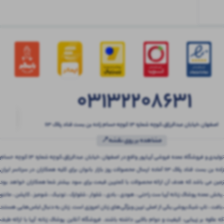
03132208631
اصفهان ،خیابان عبدالرزاق،کوچه شماره ۱۳ کوچه حسام زاده بن بست قناد پلاک ۶۳
مشاهده بر روی نقشه📍
تولیدی و فروشگاه عمده فروشی آریاپور واقع در اصفهان ،خیابان عبدالرزاق،کوچه شماره ۱۳ کوچه حسام
زاده بن بست قناد پلاک ۶۳ آماده ارسال محصولات روز بازار بانوان برای کلیه همکاران در سرتاسر ایران
زمین می باشد که هدف آن ارائه محصولات با کمترین قیمت برای سود بیشتر شما همکاران خواهد بود
.پخش عمده پوشاک زنانه آریا ست راحتی ، هودی ، بادی ، شلوار ، شلوارک ، تونیک ، شومیز ، کاپشن ، مانتو
،بافت ، تاپ شیک‌پوشی یکی از اصلی ترین ویژگی‌های زنان امروزی است. زنان به دنبال لباس‌هایی هستند
که علاوه بر زیبایی، کیفیت و دوام بالایی داشته باشند. فروشگاه آنلاین پوشاک زنانه آریا با ارائه طیف