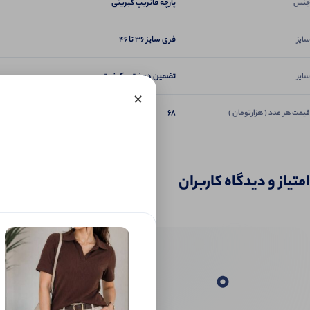
پارچه فانریپ کبریتی
جنس
فری سایز ۳۶ تا ۴۶
سایز
تضمین دوخت و کیفیت
سایر
×
68
قیمت هر عدد ( هزارتومان )
امتیاز و دیدگاه کاربران
0