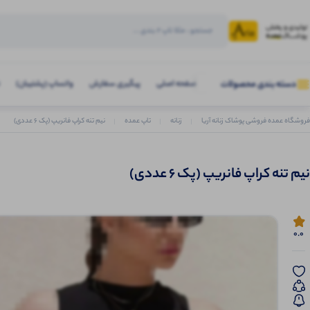
صفحه اصلی
پیگیری سفارش
واتساپ (پشتیبان)
دسته بندی محصولات
فروشگاه عمده فروشی پوشاک زنانه آریا
زنانه
تاپ عمده
نیم تنه کراپ فانریپ (پک 6 عددی)
نیم تنه کراپ فانریپ (پک 6 عددی)
0.0