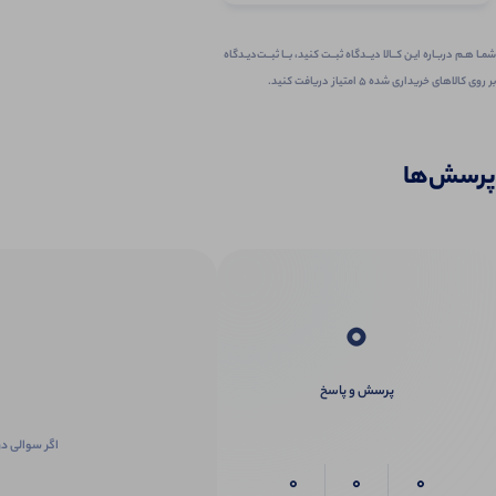
شمـا هـم دربـاره ایـن کــالا دیــدگاه ثبــت کنید، بــا ثبــت‌دیـدگاه
بر روی کالاهای خریداری شده ۵ امتیاز دریافت کنید.
پرسش‌ها
0
پرسش و پاسخ
اگر سوالی در
0
0
0