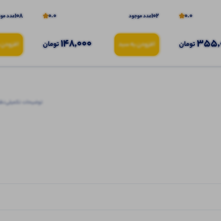
108
0.0
102
0.0
عدد موجود
عدد مو
148,000
355,
تومان
تومان
افزودن به سبد
افزودن 
توضیحات تکمیلی
نظرا