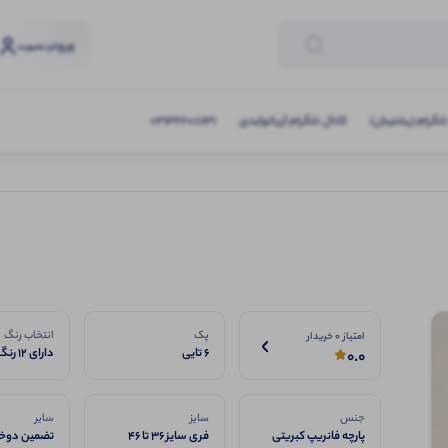
ورود
و عضویت
تلگرام (پشتیبان)
کانال تلگرام آریاتولیدی
03132208631
پک
انتخاب رنگ
امتیاز 0 خریدار
6 تایی
دارای 12 رنگ
0.0
جنس
سایز
سایر
پارچه فانریپ کبریتی
فری سایز ۳۶ تا ۴۶
تضمین دوخت