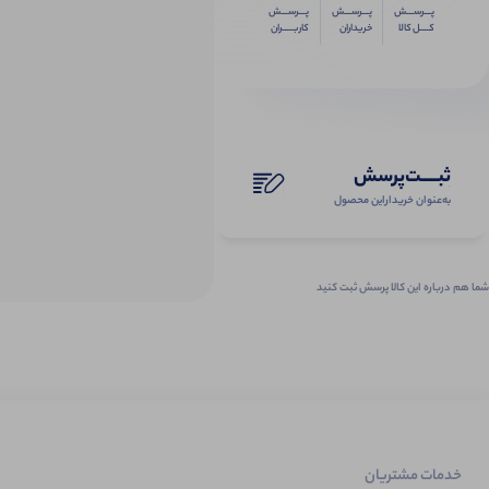
پـــرســـش
پـــرســـش
پـــرســـش
کــــل کالا
خریداران
کاربـــــران
ثبـــــت‌پرسش
به‌عنوان ‌خریدار‌این‌ محصول
شما هم درباره این کالا پرسش ثبت کنید
خدمات مشتریان