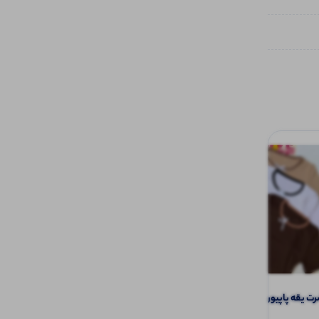
یقه پاپیون (پک 6 عددی)
️تیشرت نیم آستین نیم زیپ (پک 6 عددی)