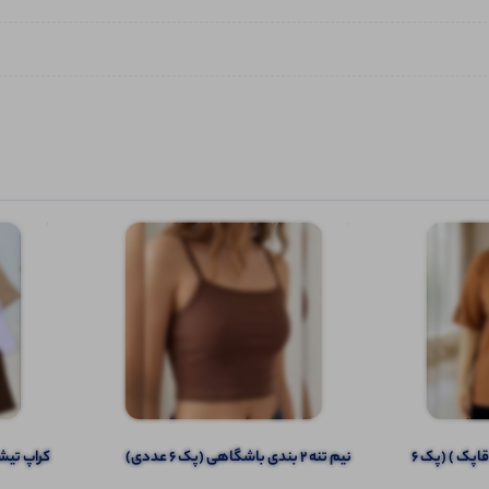
تیشرت نیم آستین(سراستین قاپک ) (پک 6
نیم تنه ۲ بندی باشگاهی (پک 6 عددی)
کراپ تیشرت 