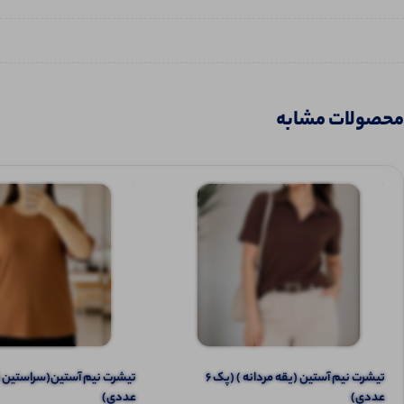
محصولات مشابه
تیشرت نیم آستین (یقه مردانه ) (پک 6
عددی)
عددی)