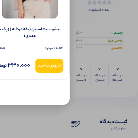
0
تعداد امتیازها
اگر این محص
تیشرت نیم آستین (یقه 
0
0 نفر
مثبت
عددی)
0
0 نفر
بی طرف
0
0.0
114
0 نفر
منفی
عدد موجود
330,000
توما
افزودن به سبد
0
0
0
دیــــدگاه
دیــــدگاه
دیــــدگاه
کــــل کالا
خریداران
کاربـــــران
ثبـــــت‌دیدگاه
به‌عنوان کاربر