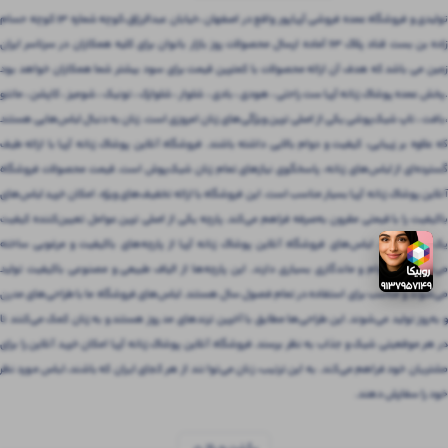
تولیدی و فروشگاه عمده فروشی آریاپور واقع در اصفهان ،خیابان عبدالرزاق،کوچه شماره ۱۳ کوچه حسام
زاده بن بست قناد پلاک ۶۳ آماده ارسال محصولات روز بازار بانوان برای کلیه همکاران در سرتاسر ایران
زمین می باشد که هدف آن ارائه محصولات با کمترین قیمت برای سود بیشتر شما همکاران خواهد بود
.پخش عمده پوشاک زنانه آریا ست راحتی ، هودی ، بادی ، شلوار ، شلوارک ، تونیک ، شومیز ، کاپشن ، مانتو
،بافت ، تاپ شیک‌پوشی یکی از اصلی ترین ویژگی‌های زنان امروزی است. زنان به دنبال لباس‌هایی هستند
که علاوه بر زیبایی، کیفیت و دوام بالایی داشته باشند. فروشگاه آنلاین پوشاک زنانه آریا با ارائه طیف
گسترده‌ای از لباس‌های زنانه، پاسخگوی نیازهای تمام زنان شیک‌پوش است. قیمت محصولات فروشگاه
آنلاین پوشاک زنانه آریا بسیار مناسب است. این فروشگاه با ارائه تخفیف‌های ویژه، امکان خرید لباس‌های
باکیفیت را با قیمتی مقرون‌ به‌صرفه فراهم می‌کند. پارچه یکی از اصلی ترین عوامل تعیین‌کننده کیفیت
یک لباس است. لباس‌های فروشگاه آنلاین پوشاک زنانه آریا از پارچه‌های باکیفیت و مرغوبی ساخته
می‌شوند که دوام و ماندگاری بسیاری دارند. این پارچه‌ها از الیاف طبیعی و مصنوعی باکیفیت تولید
می‌شوند و مناسب برای استفاده در تمام فصول سال هستند. لباس‌های فروشگاه ما با طراحی‌های مدرن
و به‌روز تولید می‌شوند. این طراحی‌ها مطابق با آخرین ترندهای مد روز هستند و به زنان کمک می‌کنند تا
در هر موقعیتی شیک و جذاب به نظر برسند. فروشگاه آنلاین پوشاک زنانه آریا امکان خرید آنلاین را برای
مشتریان خود فراهم می‌کند. به این ترتیب، زنان می‌توانند از هر کجای ایران که باشند، لباس مورد نظر
خود را سفارش دهند.