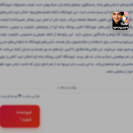
گسترده‌ای از لباس‌های زنانه، پاسخگوی نیازهای تمام زنان شیک‌پوش است. قیمت محصولات فروشگاه
آنلاین پوشاک زنانه آریا بسیار مناسب است. این فروشگاه با ارائه تخفیف‌های ویژه، امکان خرید لباس‌های
باکیفیت را با قیمتی مقرون‌ به‌صرفه فراهم می‌کند. پارچه یکی از اصلی ترین عوامل تعیین‌کننده کیفیت
یک لباس است. لباس‌های فروشگاه آنلاین پوشاک زنانه آریا از پارچه‌های باکیفیت و مرغوبی ساخته
می‌شوند که دوام و ماندگاری بسیاری دارند. این پارچه‌ها از الیاف طبیعی و مصنوعی باکیفیت تولید
می‌شوند و مناسب برای استفاده در تمام فصول سال هستند. لباس‌های فروشگاه ما با طراحی‌های مدرن
و به‌روز تولید می‌شوند. این طراحی‌ها مطابق با آخرین ترندهای مد روز هستند و به زنان کمک می‌کنند تا
در هر موقعیتی شیک و جذاب به نظر برسند. فروشگاه آنلاین پوشاک زنانه آریا امکان خرید آنلاین را برای
مشتریان خود فراهم می‌کند. به این ترتیب، زنان می‌توانند از هر کجای ایران که باشند، لباس مورد نظر
خود را سفارش دهند.
برگشت به بالا
طراحی سایت با 💚 توسط آی وحید
فروشنده
شوید !