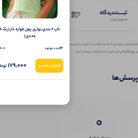
ثبـــــت‌دیدگاه
به‌عنوان کاربر
تاپ ۲ بندی نواری پهن قواره دار 
عددی)
شمـا هـم دربـاره ایـن کــالا دیــدگاه ثبــت کنید، بــا ثبــت‌دیـدگاه
0.0
114
عدد موجود
بر روی کالاهای خریداری شده ۵ امتیاز دریافت کنید.
179,000
توما
افزودن به سبد
پرسش‌ها
0
پرسش و پاسخ