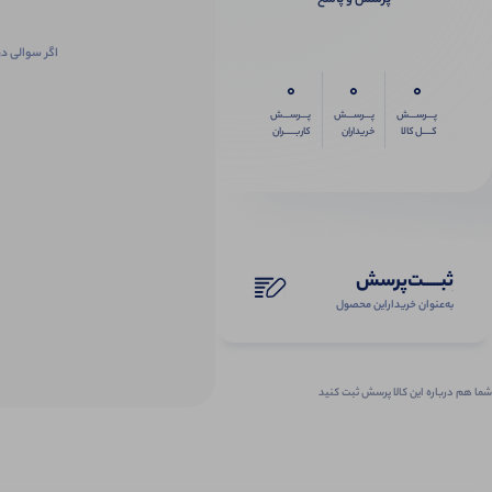
اگر سوالی در
0
0
0
پـــرســـش
پـــرســـش
پـــرســـش
کــــل کالا
خریداران
کاربـــــران
ثبـــــت‌پرسش
به‌عنوان ‌خریدار‌این‌ محصول
شما هم درباره این کالا پرسش ثبت کنید