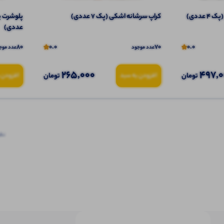
عددی)
کراپ سرشانه اشکی (پک 7 عددی)
عددی)
80
0.0
70
0.0
عدد موجود
عدد موج
265,000
497,
تومان
تومان
افزودن به سبد
افزودن 
نظرا