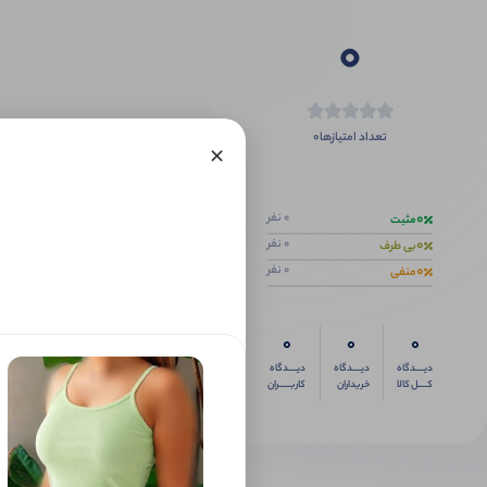
0
0
تعداد امتیازها
×
اگر این محص
0
0 نفر
مثبت
0
0 نفر
بی طرف
0
0 نفر
منفی
0
0
0
دیــــدگاه
دیــــدگاه
دیــــدگاه
کــــل کالا
خریداران
کاربـــــران