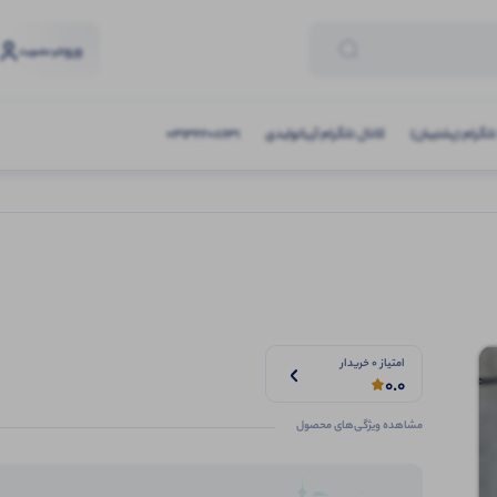
ورود
و عضویت
تلگرام (پشتیبان)
کانال تلگرام آریاتولیدی
03132208631
امتیاز 0 خریدار
0.0
مشاهده ویژگی‌های محصول