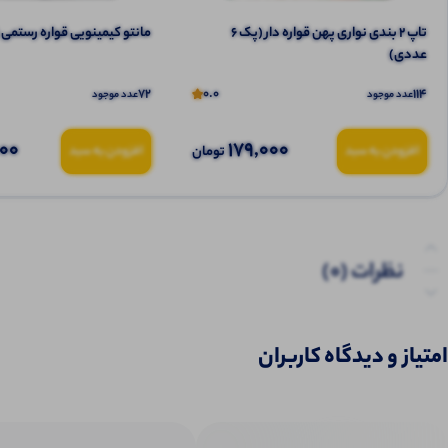
تاپ ۲ بندی نواری پهن قواره دار (پک 6
مانتو کیمینویی قواره رستمی (پک 4 
عددی)
72
0.0
114
عدد موجود
عدد موجود
000
179,000
تومان
افزودن به سبد
افزودن به سبد
نظرات (0)
پرسش‌ها
امتیاز و دیدگاه کاربران