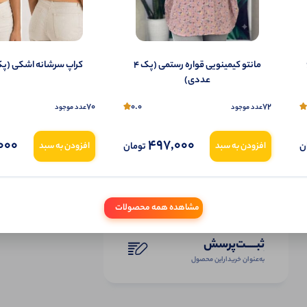
(پک 6
مانتو کیمینویی قواره رستمی (پک 4
کراپ سرشانه اشکی (پک 7 عدد
عددی)
70
0.0
72
عدد موجود
عدد موجود
000
497,000
ن
تومان
افزودن به سبد
افزودن به سبد
مشاهده همه محصولات
ثبـــــت‌پرسش
به‌عنوان ‌خریدار‌این‌ محصول