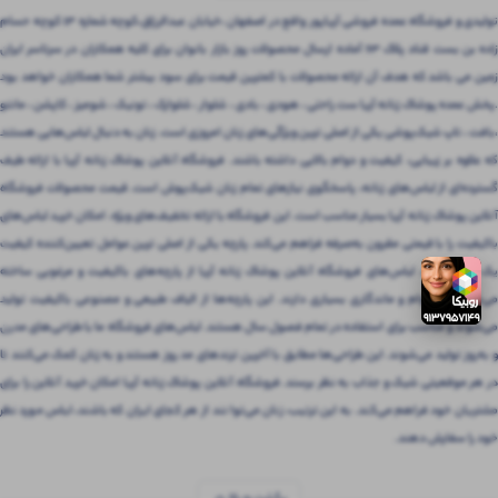
تولیدی و فروشگاه عمده فروشی آریاپور واقع در اصفهان ،خیابان عبدالرزاق،کوچه شماره ۱۳ کوچه حسام
زاده بن بست قناد پلاک ۶۳ آماده ارسال محصولات روز بازار بانوان برای کلیه همکاران در سرتاسر ایران
زمین می باشد که هدف آن ارائه محصولات با کمترین قیمت برای سود بیشتر شما همکاران خواهد بود
.پخش عمده پوشاک زنانه آریا ست راحتی ، هودی ، بادی ، شلوار ، شلوارک ، تونیک ، شومیز ، کاپشن ، مانتو
،بافت ، تاپ شیک‌پوشی یکی از اصلی ترین ویژگی‌های زنان امروزی است. زنان به دنبال لباس‌هایی هستند
که علاوه بر زیبایی، کیفیت و دوام بالایی داشته باشند. فروشگاه آنلاین پوشاک زنانه آریا با ارائه طیف
گسترده‌ای از لباس‌های زنانه، پاسخگوی نیازهای تمام زنان شیک‌پوش است. قیمت محصولات فروشگاه
آنلاین پوشاک زنانه آریا بسیار مناسب است. این فروشگاه با ارائه تخفیف‌های ویژه، امکان خرید لباس‌های
باکیفیت را با قیمتی مقرون‌ به‌صرفه فراهم می‌کند. پارچه یکی از اصلی ترین عوامل تعیین‌کننده کیفیت
یک لباس است. لباس‌های فروشگاه آنلاین پوشاک زنانه آریا از پارچه‌های باکیفیت و مرغوبی ساخته
می‌شوند که دوام و ماندگاری بسیاری دارند. این پارچه‌ها از الیاف طبیعی و مصنوعی باکیفیت تولید
می‌شوند و مناسب برای استفاده در تمام فصول سال هستند. لباس‌های فروشگاه ما با طراحی‌های مدرن
و به‌روز تولید می‌شوند. این طراحی‌ها مطابق با آخرین ترندهای مد روز هستند و به زنان کمک می‌کنند تا
در هر موقعیتی شیک و جذاب به نظر برسند. فروشگاه آنلاین پوشاک زنانه آریا امکان خرید آنلاین را برای
مشتریان خود فراهم می‌کند. به این ترتیب، زنان می‌توانند از هر کجای ایران که باشند، لباس مورد نظر
خود را سفارش دهند.