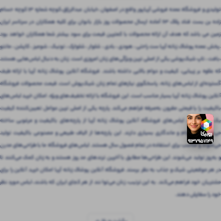
تولیدی و فروشگاه عمده فروشی آریاپور واقع در اصفهان ،خیابان عبدالرزاق،کوچه شماره ۱۳ کوچه حسام
زاده بن بست قناد پلاک ۶۳ آماده ارسال محصولات روز بازار بانوان برای کلیه همکاران در سرتاسر ایران
زمین می باشد که هدف آن ارائه محصولات با کمترین قیمت برای سود بیشتر شما همکاران خواهد بود
.پخش عمده پوشاک زنانه آریا ست راحتی ، هودی ، بادی ، شلوار ، شلوارک ، تونیک ، شومیز ، کاپشن ، مانتو
،بافت ، تاپ شیک‌پوشی یکی از اصلی ترین ویژگی‌های زنان امروزی است. زنان به دنبال لباس‌هایی هستند
که علاوه بر زیبایی، کیفیت و دوام بالایی داشته باشند. فروشگاه آنلاین پوشاک زنانه آریا با ارائه طیف
گسترده‌ای از لباس‌های زنانه، پاسخگوی نیازهای تمام زنان شیک‌پوش است. قیمت محصولات فروشگاه
آنلاین پوشاک زنانه آریا بسیار مناسب است. این فروشگاه با ارائه تخفیف‌های ویژه، امکان خرید لباس‌های
باکیفیت را با قیمتی مقرون‌ به‌صرفه فراهم می‌کند. پارچه یکی از اصلی ترین عوامل تعیین‌کننده کیفیت
یک لباس است. لباس‌های فروشگاه آنلاین پوشاک زنانه آریا از پارچه‌های باکیفیت و مرغوبی ساخته
می‌شوند که دوام و ماندگاری بسیاری دارند. این پارچه‌ها از الیاف طبیعی و مصنوعی باکیفیت تولید
می‌شوند و مناسب برای استفاده در تمام فصول سال هستند. لباس‌های فروشگاه ما با طراحی‌های مدرن
و به‌روز تولید می‌شوند. این طراحی‌ها مطابق با آخرین ترندهای مد روز هستند و به زنان کمک می‌کنند تا
در هر موقعیتی شیک و جذاب به نظر برسند. فروشگاه آنلاین پوشاک زنانه آریا امکان خرید آنلاین را برای
مشتریان خود فراهم می‌کند. به این ترتیب، زنان می‌توانند از هر کجای ایران که باشند، لباس مورد نظر
خود را سفارش دهند.