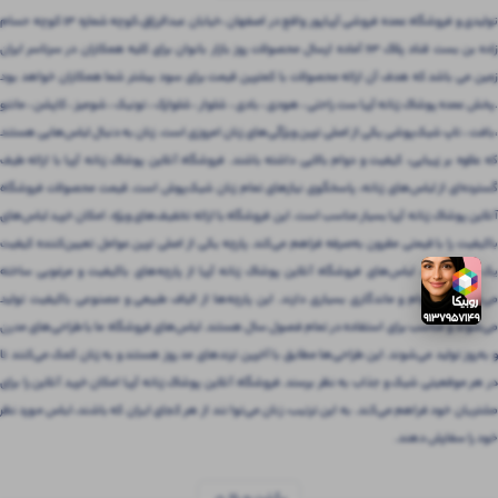
تولیدی و فروشگاه عمده فروشی آریاپور واقع در اصفهان ،خیابان عبدالرزاق،کوچه شماره ۱۳ کوچه حسام
زاده بن بست قناد پلاک ۶۳ آماده ارسال محصولات روز بازار بانوان برای کلیه همکاران در سرتاسر ایران
زمین می باشد که هدف آن ارائه محصولات با کمترین قیمت برای سود بیشتر شما همکاران خواهد بود
.پخش عمده پوشاک زنانه آریا ست راحتی ، هودی ، بادی ، شلوار ، شلوارک ، تونیک ، شومیز ، کاپشن ، مانتو
،بافت ، تاپ شیک‌پوشی یکی از اصلی ترین ویژگی‌های زنان امروزی است. زنان به دنبال لباس‌هایی هستند
که علاوه بر زیبایی، کیفیت و دوام بالایی داشته باشند. فروشگاه آنلاین پوشاک زنانه آریا با ارائه طیف
گسترده‌ای از لباس‌های زنانه، پاسخگوی نیازهای تمام زنان شیک‌پوش است. قیمت محصولات فروشگاه
آنلاین پوشاک زنانه آریا بسیار مناسب است. این فروشگاه با ارائه تخفیف‌های ویژه، امکان خرید لباس‌های
باکیفیت را با قیمتی مقرون‌ به‌صرفه فراهم می‌کند. پارچه یکی از اصلی ترین عوامل تعیین‌کننده کیفیت
یک لباس است. لباس‌های فروشگاه آنلاین پوشاک زنانه آریا از پارچه‌های باکیفیت و مرغوبی ساخته
می‌شوند که دوام و ماندگاری بسیاری دارند. این پارچه‌ها از الیاف طبیعی و مصنوعی باکیفیت تولید
می‌شوند و مناسب برای استفاده در تمام فصول سال هستند. لباس‌های فروشگاه ما با طراحی‌های مدرن
و به‌روز تولید می‌شوند. این طراحی‌ها مطابق با آخرین ترندهای مد روز هستند و به زنان کمک می‌کنند تا
در هر موقعیتی شیک و جذاب به نظر برسند. فروشگاه آنلاین پوشاک زنانه آریا امکان خرید آنلاین را برای
مشتریان خود فراهم می‌کند. به این ترتیب، زنان می‌توانند از هر کجای ایران که باشند، لباس مورد نظر
خود را سفارش دهند.