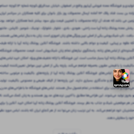
تولیدی و فروشگاه عمده فروشی آریاپور واقع در اصفهان ،خیابان عبدالرزاق،کوچه شماره ۱۳ کوچه حسام
زاده بن بست قناد پلاک ۶۳ آماده ارسال محصولات روز بازار بانوان برای کلیه همکاران در سرتاسر ایران
زمین می باشد که هدف آن ارائه محصولات با کمترین قیمت برای سود بیشتر شما همکاران خواهد بود
.پخش عمده پوشاک زنانه آریا ست راحتی ، هودی ، بادی ، شلوار ، شلوارک ، تونیک ، شومیز ، کاپشن ، مانتو
،بافت ، تاپ شیک‌پوشی یکی از اصلی ترین ویژگی‌های زنان امروزی است. زنان به دنبال لباس‌هایی هستند
که علاوه بر زیبایی، کیفیت و دوام بالایی داشته باشند. فروشگاه آنلاین پوشاک زنانه آریا با ارائه طیف
گسترده‌ای از لباس‌های زنانه، پاسخگوی نیازهای تمام زنان شیک‌پوش است. قیمت محصولات فروشگاه
آنلاین پوشاک زنانه آریا بسیار مناسب است. این فروشگاه با ارائه تخفیف‌های ویژه، امکان خرید لباس‌های
باکیفیت را با قیمتی مقرون‌ به‌صرفه فراهم می‌کند. پارچه یکی از اصلی ترین عوامل تعیین‌کننده کیفیت
یک لباس است. لباس‌های فروشگاه آنلاین پوشاک زنانه آریا از پارچه‌های باکیفیت و مرغوبی ساخته
می‌شوند که دوام و ماندگاری بسیاری دارند. این پارچه‌ها از الیاف طبیعی و مصنوعی باکیفیت تولید
می‌شوند و مناسب برای استفاده در تمام فصول سال هستند. لباس‌های فروشگاه ما با طراحی‌های مدرن
و به‌روز تولید می‌شوند. این طراحی‌ها مطابق با آخرین ترندهای مد روز هستند و به زنان کمک می‌کنند تا
در هر موقعیتی شیک و جذاب به نظر برسند. فروشگاه آنلاین پوشاک زنانه آریا امکان خرید آنلاین را برای
مشتریان خود فراهم می‌کند. به این ترتیب، زنان می‌توانند از هر کجای ایران که باشند، لباس مورد نظر
خود را سفارش دهند.