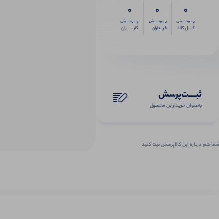
0
0
0
پـــرســـش
پـــرســـش
پـــرســـش
کــــل کالا
خریداران
کاربـــــران
ثبـــــت‌پرسش
به‌عنوان ‌خریدار‌این‌ محصول
شما هم درباره این کالا پرسش ثبت کنید