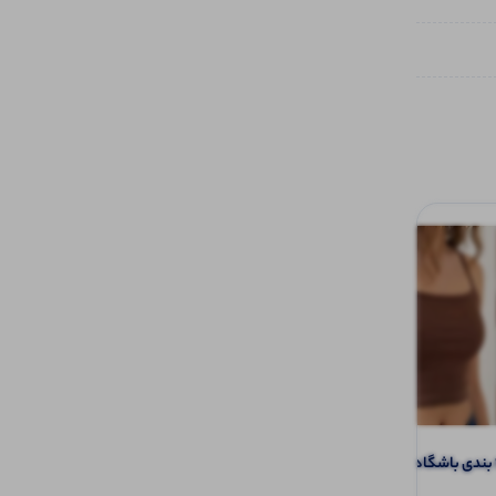
تیشرت چاپ و نگین چتر (پک 5 عددی)