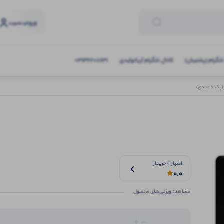
ورود
و عضویت
تلگرام (پشتیبان)
کانال تلگرام آریاتولیدی
03132208631
عددی)
امتیاز 0 خریدار
0.0
مشاهده ویژگی‌های محصول