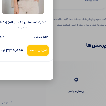
به‌عنوان کاربر
شمـا هـم دربـاره ایـن کــالا دیــدگاه ثبــت کنید، بــا ثبــت‌دیـدگاه
تیشرت نیم آستین (یقه 
بر روی کالاهای خریداری شده ۵ امتیاز دریافت کنید.
عددی)
0.0
114
عدد موجود
پرسش‌ها
330,000
توما
افزودن به سبد
0
پرسش و پاسخ
اگر سوالی در