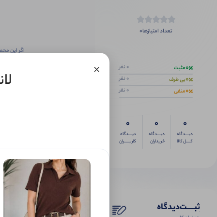
0
تعداد امتیازها
اگر این محص
×
0
0 نفر
مثبت
لان
0
0 نفر
بی طرف
0
0 نفر
منفی
0
0
0
دیــــدگاه
دیــــدگاه
دیــــدگاه
کــــل کالا
خریداران
کاربـــــران
ثبـــــت‌دیدگاه