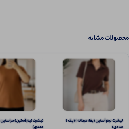
محصولات مشابه
تیشرت نیم آستین (یقه مردانه ) (پک 6
عددی)
عددی)