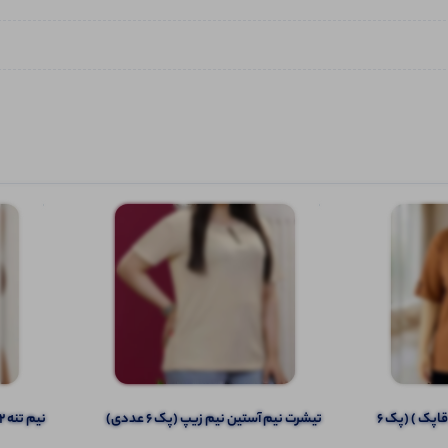
تیشرت نیم آستین(سراستین قاپک ) (پک 6
️تیشرت نیم آستین نیم زیپ (پک 6 عددی)
نیم تنه ۲ بندی باشگاهی (پک 6 عددی)