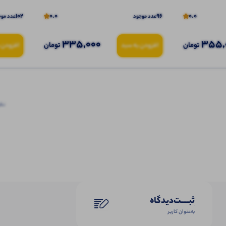
102
0.0
96
0.0
عدد موجود
عدد موج
335,000
355,
تومان
تومان
افزودن به سبد
افزودن 
نظرا
ثبـــــت‌دیدگاه
به‌عنوان کاربر