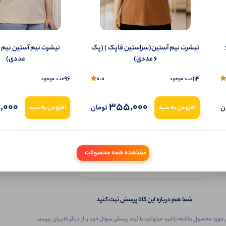
مردانه ) (پک 6
تیشرت نیم آستین(سراستین قاپک ) (پک
6 عددی)
عددی)
96
0.0
114
عدد موجود
عدد موجود
,000
355,000
ن
تومان
افزودن به سبد
افزودن به سبد
ثبـــــت‌پرسش
مشاهده همه محصولات
به‌عنوان ‌خریدار‌این‌ محصول
شما هم درباره این کالا پرسش ثبت کنید
 مورد محصول داشته باشید میتوانید با ثبت پرسش سوال خود را از دیگر کاربران بپرسید