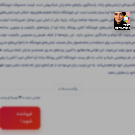
گسترده‌ای از لباس‌های زنانه، پاسخگوی نیازهای تمام زنان شیک‌پوش است. قیمت محصولات فروشگاه
آنلاین پوشاک زنانه آریا بسیار مناسب است. این فروشگاه با ارائه تخفیف‌های ویژه، امکان خرید لباس‌های
باکیفیت را با قیمتی مقرون‌ به‌صرفه فراهم می‌کند. پارچه یکی از اصلی ترین عوامل تعیین‌کننده کیفیت
یک لباس است. لباس‌های فروشگاه آنلاین پوشاک زنانه آریا از پارچه‌های باکیفیت و مرغوبی ساخته
می‌شوند که دوام و ماندگاری بسیاری دارند. این پارچه‌ها از الیاف طبیعی و مصنوعی باکیفیت تولید
می‌شوند و مناسب برای استفاده در تمام فصول سال هستند. لباس‌های فروشگاه ما با طراحی‌های مدرن
و به‌روز تولید می‌شوند. این طراحی‌ها مطابق با آخرین ترندهای مد روز هستند و به زنان کمک می‌کنند تا
در هر موقعیتی شیک و جذاب به نظر برسند. فروشگاه آنلاین پوشاک زنانه آریا امکان خرید آنلاین را برای
مشتریان خود فراهم می‌کند. به این ترتیب، زنان می‌توانند از هر کجای ایران که باشند، لباس مورد نظر
خود را سفارش دهند.
برگشت به بالا
طراحی سایت با 💚 توسط آی وحید
فروشنده
شوید !