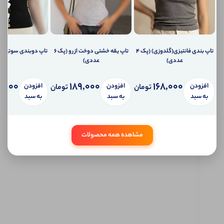
دهیم؟
ارسال
ایمیل
به
ایمیل
شما
تاپ بندی فانتیزی(گلدوزی) (پک 4
تاپ یقه خشتی دوخت از رو (پک 6
تاپ دوبندی سوتینی (پک 6 
ارسال
عددی)
عددی)
پیامک
به
,000
189,000
168,000
افزودن
افزودن
افزودن
تلفن
تومان
تومان
همراه
به سبد
به سبد
به سبد
شما
سیستم
پیام
شخصی
مشاهده همه محصولات
آی شاپ
ابتدا
وارد
حساب
کاربری
شوید