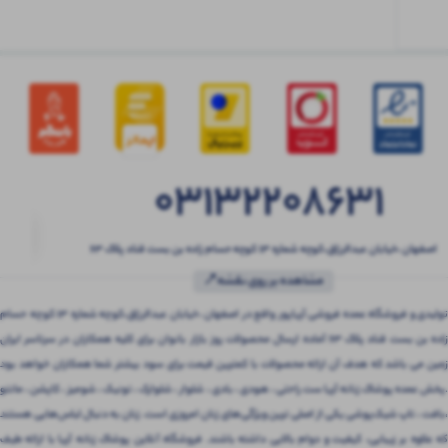
03132208631
اصفهان ،خیابان عبدالرزاق،کوچه شماره ۱۳ کوچه حسام زاده بن بست قناد پلاک ۶۳
مشاهده بر روی نقشه📍
تولیدی و فروشگاه عمده فروشی آریاپور واقع در اصفهان ،خیابان عبدالرزاق،کوچه شماره ۱۳ کوچه حسام
زاده بن بست قناد پلاک ۶۳ آماده ارسال محصولات روز بازار بانوان برای کلیه همکاران در سرتاسر ایران
زمین می باشد که هدف آن ارائه محصولات با کمترین قیمت برای سود بیشتر شما همکاران خواهد بود
.پخش عمده پوشاک زنانه آریا ست راحتی ، هودی ، بادی ، شلوار ، شلوارک ، تونیک ، شومیز ، کاپشن ، مانتو
،بافت ، تاپ شیک‌پوشی یکی از اصلی ترین ویژگی‌های زنان امروزی است. زنان به دنبال لباس‌هایی هستند
که علاوه بر زیبایی، کیفیت و دوام بالایی داشته باشند. فروشگاه آنلاین پوشاک زنانه آریا با ارائه طیف