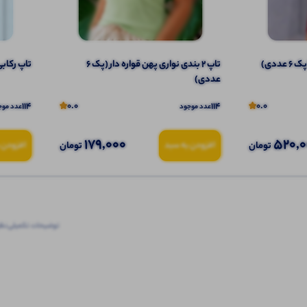
ددی)
تاپ ۲ بندی نواری پهن قواره دار (پک 6
تاپ رکابی ب
عددی)
114
0.0
114
0.0
عدد موجود
عدد موج
179,000
520,
تومان
تومان
افزودن به سبد
افزودن 
توضیحات تکمیلی
نظرا