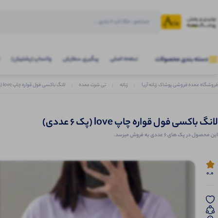
صفحه اصلی
پیگیری سفارش
واتساپ (پشتیبان)
دسته بندی محصولات
فروشگاه عمده فروشی پوشاک زنانه آریا
زنانه
تی شرت عمده
لانگ باکسی فول قواره چاپ love (پک 6 عددی)
لانگ باکسی فول قواره چاپ love (پک 6 عددی)
این محصول در پک های 6 عددی به فروش میرسد.
0.0