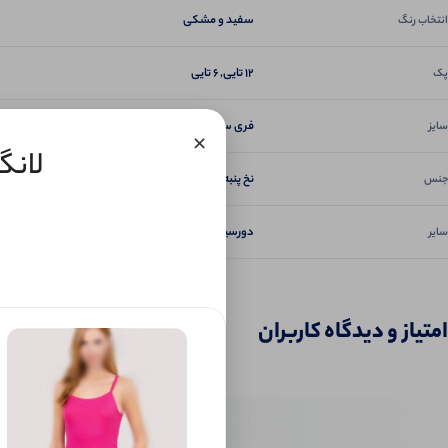
سفید و مشکی
انتخاب رنگ
12 تایی, 6 تایی
پک
فری سایز
سایز
×
لانگ ب
نخ پنبه سوپر گرم بالا
جنس
دورسینه 135, قد 72
سایر
امتیاز و دیدگاه کاربران