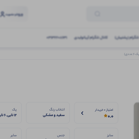
ورود
و عضویت
تلگرام (پشتیبان)
کانال تلگرام آریاتولیدی
03132208631
انتخاب رنگ
پک
امتیاز 0 خریدار
سفید و مشکی
12 تایی, 6 تایی
0.0
سایز
جنس
سایر