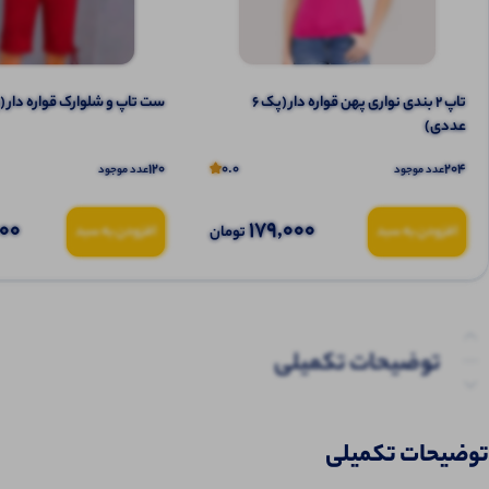
تاپ ۲ بندی نواری پهن قواره دار (پک 6
ست تاپ و شلوارک قواره دار (پک 6 ع
عددی)
120
0.0
204
عدد موجود
عدد موجود
000
179,000
تومان
افزودن به سبد
افزودن به سبد
توضیحات تکمیلی
نظرات (0)
توضیحات تکمیلی
پرسش‌ها