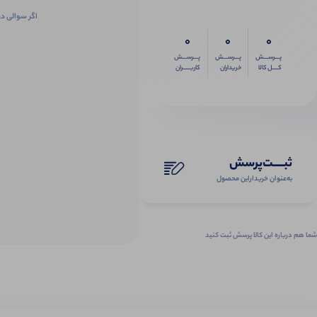
اگر سوالی در
0
0
0
پـــرســـش
پـــرســـش
پـــرســـش
کــــل کالا
خریداران
کاربـــــران
ثبـــــت‌پرسش
به‌عنوان ‌خریدار‌این‌ محصول
شما هم درباره این کالا پرسش ثبت کنید