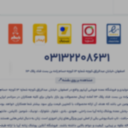
03132208631
اصفهان ،خیابان عبدالرزاق،کوچه شماره ۱۳ کوچه حسام زاده بن بست قناد پلاک ۶۳
مشاهده بر روی نقشه📍
تولیدی و فروشگاه عمده فروشی آریاپور واقع در اصفهان ،خیابان عبدالرزاق،کوچه شماره ۱۳ کوچه حسام
زاده بن بست قناد پلاک ۶۳ آماده ارسال محصولات روز بازار بانوان برای کلیه همکاران در سرتاسر ایران
زمین می باشد که هدف آن ارائه محصولات با کمترین قیمت برای سود بیشتر شما همکاران خواهد بود
.پخش عمده پوشاک زنانه آریا ست راحتی ، هودی ، بادی ، شلوار ، شلوارک ، تونیک ، شومیز ، کاپشن ، مانتو
،بافت ، تاپ شیک‌پوشی یکی از اصلی ترین ویژگی‌های زنان امروزی است. زنان به دنبال لباس‌هایی هستند
که علاوه بر زیبایی، کیفیت و دوام بالایی داشته باشند. فروشگاه آنلاین پوشاک زنانه آریا با ارائه طیف