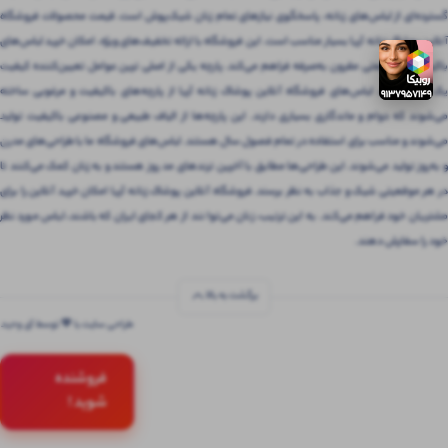
گسترده‌ای از لباس‌های زنانه، پاسخگوی نیازهای تمام زنان شیک‌پوش است. قیمت محصولات فروشگاه
آنلاین پوشاک زنانه آریا بسیار مناسب است. این فروشگاه با ارائه تخفیف‌های ویژه، امکان خرید لباس‌های
باکیفیت را با قیمتی مقرون‌ به‌صرفه فراهم می‌کند. پارچه یکی از اصلی ترین عوامل تعیین‌کننده کیفیت
یک لباس است. لباس‌های فروشگاه آنلاین پوشاک زنانه آریا از پارچه‌های باکیفیت و مرغوبی ساخته
می‌شوند که دوام و ماندگاری بسیاری دارند. این پارچه‌ها از الیاف طبیعی و مصنوعی باکیفیت تولید
می‌شوند و مناسب برای استفاده در تمام فصول سال هستند. لباس‌های فروشگاه ما با طراحی‌های مدرن
و به‌روز تولید می‌شوند. این طراحی‌ها مطابق با آخرین ترندهای مد روز هستند و به زنان کمک می‌کنند تا
در هر موقعیتی شیک و جذاب به نظر برسند. فروشگاه آنلاین پوشاک زنانه آریا امکان خرید آنلاین را برای
مشتریان خود فراهم می‌کند. به این ترتیب، زنان می‌توانند از هر کجای ایران که باشند، لباس مورد نظر
خود را سفارش دهند.
برگشت به بالا
طراحی سایت با 💚 توسط آی وحید
فروشنده
شوید !