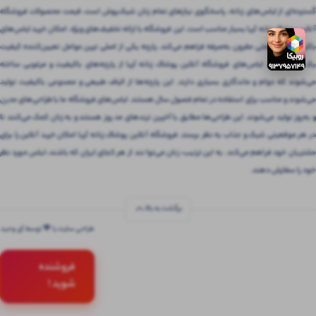
گسترده‌ای از لباس‌های زنانه، پاسخگوی نیازهای تمام زنان شیک‌پوش است. قیمت محصولات فروشگاه
آنلاین پوشاک زنانه آریا بسیار مناسب است. این فروشگاه با ارائه تخفیف‌های ویژه، امکان خرید لباس‌های
باکیفیت را با قیمتی مقرون‌ به‌صرفه فراهم می‌کند. پارچه یکی از اصلی ترین عوامل تعیین‌کننده کیفیت
یک لباس است. لباس‌های فروشگاه آنلاین پوشاک زنانه آریا از پارچه‌های باکیفیت و مرغوبی ساخته
می‌شوند که دوام و ماندگاری بسیاری دارند. این پارچه‌ها از الیاف طبیعی و مصنوعی باکیفیت تولید
می‌شوند و مناسب برای استفاده در تمام فصول سال هستند. لباس‌های فروشگاه ما با طراحی‌های مدرن
و به‌روز تولید می‌شوند. این طراحی‌ها مطابق با آخرین ترندهای مد روز هستند و به زنان کمک می‌کنند تا
در هر موقعیتی شیک و جذاب به نظر برسند. فروشگاه آنلاین پوشاک زنانه آریا امکان خرید آنلاین را برای
مشتریان خود فراهم می‌کند. به این ترتیب، زنان می‌توانند از هر کجای ایران که باشند، لباس مورد نظر
خود را سفارش دهند.
برگشت به بالا
طراحی سایت با 💚 توسط آی وحید
فروشنده
شوید !