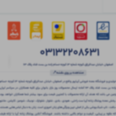
03132208631
اصفهان ،خیابان عبدالرزاق،کوچه شماره ۱۳ کوچه حسام زاده بن بست قناد پلاک ۶۳
مشاهده بر روی نقشه📍
تولیدی و فروشگاه عمده فروشی آریاپور واقع در اصفهان ،خیابان عبدالرزاق،کوچه شماره ۱۳ کوچه حسام
زاده بن بست قناد پلاک ۶۳ آماده ارسال محصولات روز بازار بانوان برای کلیه همکاران در سرتاسر ایران
زمین می باشد که هدف آن ارائه محصولات با کمترین قیمت برای سود بیشتر شما همکاران خواهد بود
.پخش عمده پوشاک زنانه آریا ست راحتی ، هودی ، بادی ، شلوار ، شلوارک ، تونیک ، شومیز ، کاپشن ، مانتو
،بافت ، تاپ شیک‌پوشی یکی از اصلی ترین ویژگی‌های زنان امروزی است. زنان به دنبال لباس‌هایی هستند
که علاوه بر زیبایی، کیفیت و دوام بالایی داشته باشند. فروشگاه آنلاین پوشاک زنانه آریا با ارائه طیف