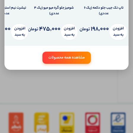
به
تلفن
تاپ تک جیب جلو دکمه (پک 6
شومیز جلو گره میو‌ میو (پک 4
همراه
عددی)
عددی)
عددی)
شما
سیستم
,000
475,000
198,000
پیام
افزودن
افزودن
افزودن
تومان
تومان
شخصی
به سبد
به سبد
به سبد
آی شاپ
ابتدا
مشاهده همه محصولات
وارد
حساب
کاربری
شوید