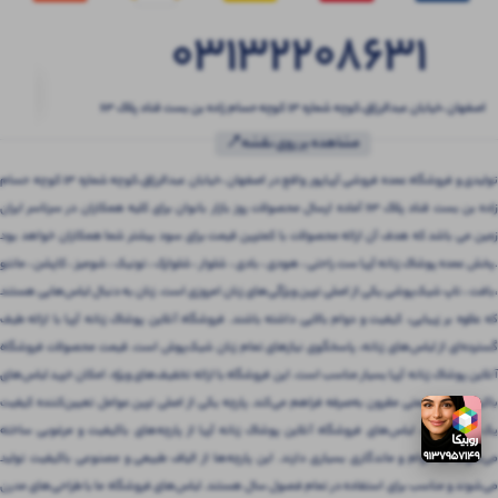
03132208631
اصفهان ،خیابان عبدالرزاق،کوچه شماره ۱۳ کوچه حسام زاده بن بست قناد پلاک ۶۳
مشاهده بر روی نقشه📍
تولیدی و فروشگاه عمده فروشی آریاپور واقع در اصفهان ،خیابان عبدالرزاق،کوچه شماره ۱۳ کوچه حسام
زاده بن بست قناد پلاک ۶۳ آماده ارسال محصولات روز بازار بانوان برای کلیه همکاران در سرتاسر ایران
زمین می باشد که هدف آن ارائه محصولات با کمترین قیمت برای سود بیشتر شما همکاران خواهد بود
.پخش عمده پوشاک زنانه آریا ست راحتی ، هودی ، بادی ، شلوار ، شلوارک ، تونیک ، شومیز ، کاپشن ، مانتو
،بافت ، تاپ شیک‌پوشی یکی از اصلی ترین ویژگی‌های زنان امروزی است. زنان به دنبال لباس‌هایی هستند
که علاوه بر زیبایی، کیفیت و دوام بالایی داشته باشند. فروشگاه آنلاین پوشاک زنانه آریا با ارائه طیف
گسترده‌ای از لباس‌های زنانه، پاسخگوی نیازهای تمام زنان شیک‌پوش است. قیمت محصولات فروشگاه
آنلاین پوشاک زنانه آریا بسیار مناسب است. این فروشگاه با ارائه تخفیف‌های ویژه، امکان خرید لباس‌های
باکیفیت را با قیمتی مقرون‌ به‌صرفه فراهم می‌کند. پارچه یکی از اصلی ترین عوامل تعیین‌کننده کیفیت
یک لباس است. لباس‌های فروشگاه آنلاین پوشاک زنانه آریا از پارچه‌های باکیفیت و مرغوبی ساخته
می‌شوند که دوام و ماندگاری بسیاری دارند. این پارچه‌ها از الیاف طبیعی و مصنوعی باکیفیت تولید
می‌شوند و مناسب برای استفاده در تمام فصول سال هستند. لباس‌های فروشگاه ما با طراحی‌های مدرن