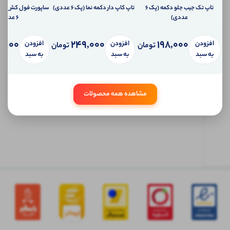
تلفن
تاپ تک جیب جلو دکمه (پک 6
تاپ کاپ دار دکمه نما (پک 6 عددی)
همراه
عددی)
6 عددی)
شما
سیستم
پیام
,000
249,000
198,000
افزودن
افزودن
افزودن
تومان
تومان
شخصی
به سبد
به سبد
به سبد
آی شاپ
ابتدا
مشاهده همه محصولات
وارد
حساب
کاربری
شوید