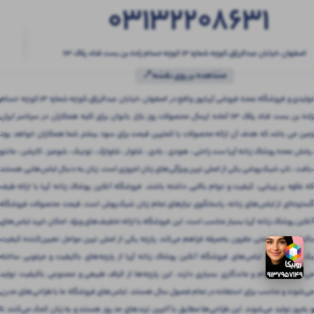
03132208631
اصفهان ،خیابان عبدالرزاق،کوچه شماره ۱۳ کوچه حسام زاده بن بست قناد پلاک ۶۳
مشاهده بر روی نقشه📍
تولیدی و فروشگاه عمده فروشی آریاپور واقع در اصفهان ،خیابان عبدالرزاق،کوچه شماره ۱۳ کوچه حسام
زاده بن بست قناد پلاک ۶۳ آماده ارسال محصولات روز بازار بانوان برای کلیه همکاران در سرتاسر ایران
زمین می باشد که هدف آن ارائه محصولات با کمترین قیمت برای سود بیشتر شما همکاران خواهد بود
.پخش عمده پوشاک زنانه آریا ست راحتی ، هودی ، بادی ، شلوار ، شلوارک ، تونیک ، شومیز ، کاپشن ، مانتو
،بافت ، تاپ شیک‌پوشی یکی از اصلی ترین ویژگی‌های زنان امروزی است. زنان به دنبال لباس‌هایی هستند
که علاوه بر زیبایی، کیفیت و دوام بالایی داشته باشند. فروشگاه آنلاین پوشاک زنانه آریا با ارائه طیف
گسترده‌ای از لباس‌های زنانه، پاسخگوی نیازهای تمام زنان شیک‌پوش است. قیمت محصولات فروشگاه
آنلاین پوشاک زنانه آریا بسیار مناسب است. این فروشگاه با ارائه تخفیف‌های ویژه، امکان خرید لباس‌های
باکیفیت را با قیمتی مقرون‌ به‌صرفه فراهم می‌کند. پارچه یکی از اصلی ترین عوامل تعیین‌کننده کیفیت
یک لباس است. لباس‌های فروشگاه آنلاین پوشاک زنانه آریا از پارچه‌های باکیفیت و مرغوبی ساخته
می‌شوند که دوام و ماندگاری بسیاری دارند. این پارچه‌ها از الیاف طبیعی و مصنوعی باکیفیت تولید
می‌شوند و مناسب برای استفاده در تمام فصول سال هستند. لباس‌های فروشگاه ما با طراحی‌های مدرن
و به‌روز تولید می‌شوند. این طراحی‌ها مطابق با آخرین ترندهای مد روز هستند و به زنان کمک می‌کنند تا