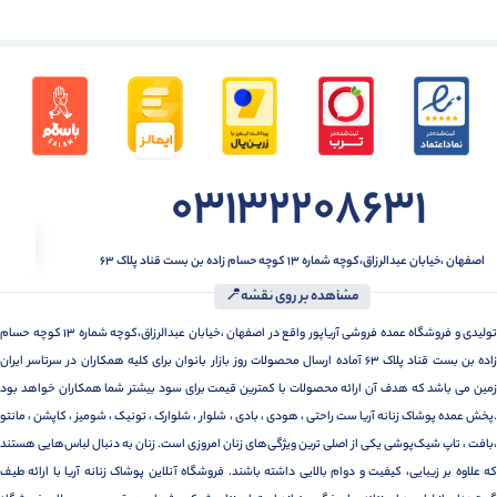
03132208631
اصفهان ،خیابان عبدالرزاق،کوچه شماره ۱۳ کوچه حسام زاده بن بست قناد پلاک ۶۳
مشاهده بر روی نقشه📍
تولیدی و فروشگاه عمده فروشی آریاپور واقع در اصفهان ،خیابان عبدالرزاق،کوچه شماره ۱۳ کوچه حسام
زاده بن بست قناد پلاک ۶۳ آماده ارسال محصولات روز بازار بانوان برای کلیه همکاران در سرتاسر ایران
زمین می باشد که هدف آن ارائه محصولات با کمترین قیمت برای سود بیشتر شما همکاران خواهد بود
.پخش عمده پوشاک زنانه آریا ست راحتی ، هودی ، بادی ، شلوار ، شلوارک ، تونیک ، شومیز ، کاپشن ، مانتو
،بافت ، تاپ شیک‌پوشی یکی از اصلی ترین ویژگی‌های زنان امروزی است. زنان به دنبال لباس‌هایی هستند
که علاوه بر زیبایی، کیفیت و دوام بالایی داشته باشند. فروشگاه آنلاین پوشاک زنانه آریا با ارائه طیف