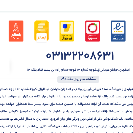
03132208631
اصفهان ،خیابان عبدالرزاق،کوچه شماره ۱۳ کوچه حسام زاده بن بست قناد پلاک ۶۳
مشاهده بر روی نقشه📍
تولیدی و فروشگاه عمده فروشی آریاپور واقع در اصفهان ،خیابان عبدالرزاق،کوچه شماره ۱۳ کوچه حسام
زاده بن بست قناد پلاک ۶۳ آماده ارسال محصولات روز بازار بانوان برای کلیه همکاران در سرتاسر ایران
زمین می باشد که هدف آن ارائه محصولات با کمترین قیمت برای سود بیشتر شما همکاران خواهد بود
.پخش عمده پوشاک زنانه آریا ست راحتی ، هودی ، بادی ، شلوار ، شلوارک ، تونیک ، شومیز ، کاپشن ، مانتو
،بافت ، تاپ شیک‌پوشی یکی از اصلی ترین ویژگی‌های زنان امروزی است. زنان به دنبال لباس‌هایی هستند
که علاوه بر زیبایی، کیفیت و دوام بالایی داشته باشند. فروشگاه آنلاین پوشاک زنانه آریا با ارائه طیف