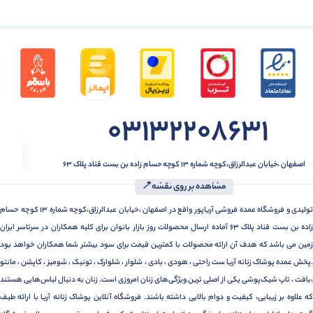
03132208631
اصفهان ،خیابان عبدالرزاق،کوچه شماره ۱۳ کوچه حسام زاده بن بست قناد پلاک ۶۳
مشاهده بر روی نقشه📍
تولیدی و فروشگاه عمده فروشی آریاپور واقع در اصفهان ،خیابان عبدالرزاق،کوچه شماره ۱۳ کوچه حسام
زاده بن بست قناد پلاک ۶۳ آماده ارسال محصولات روز بازار بانوان برای کلیه همکاران در سرتاسر ایران
زمین می باشد که هدف آن ارائه محصولات با کمترین قیمت برای سود بیشتر شما همکاران خواهد بود
.پخش عمده پوشاک زنانه آریا ست راحتی ، هودی ، بادی ، شلوار ، شلوارک ، تونیک ، شومیز ، کاپشن ، مانتو
،بافت ، تاپ شیک‌پوشی یکی از اصلی ترین ویژگی‌های زنان امروزی است. زنان به دنبال لباس‌هایی هستند
که علاوه بر زیبایی، کیفیت و دوام بالایی داشته باشند. فروشگاه آنلاین پوشاک زنانه آریا با ارائه طیف