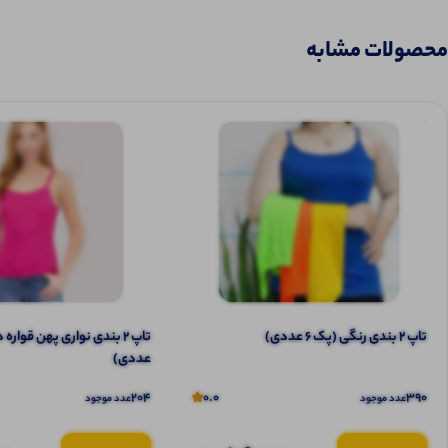
محصولات مشابه
تاپ ۲ بندی رنگی (پک 6 عددی)
عددی)
204
0.0
390
عدد موجود
عدد موجود