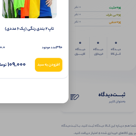
0
0 نفر
مثبت
0
0 نفر
بی طرف
0
0 نفر
منفی
تاپ ۲ بندی رنگی (پک 6 عددی)
0
0
0
0.0
390
عدد موجود
دیــــدگاه
دیــــدگاه
دیــــدگاه
کــــل کالا
خریداران
کاربـــــران
109,000
توما
افزودن به سبد
ثبـــــت‌دیدگاه
به‌عنوان کاربر
شمـا هـم دربـاره ایـن کــالا دیــدگاه ثبــت کنید، بــا ثبــت‌دیـدگاه
بر روی کالاهای خریداری شده ۵ امتیاز دریافت کنید.