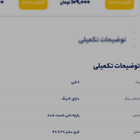
00
109,000
تومان
افزودن به سبد
افزودن به سبد
توضیحات تکمیلی
نظرات (0)
توضیحات تکمیلی
پرسش‌ها
6 تایی
پک
دارای 12 رنگ
انتخاب رنگ
پارچه نخی شست شده
جنس
فری سایز 38 تا 48
سایز