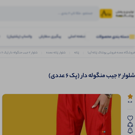
صفحه اصلی
پیگیری سفارش
واتساپ (پشتیبان)
دسته بندی محصولات
فروشگاه عمده فروشی پوشاک زنانه آریا
زنانه
شلوار زنانه عمده
شلوار 2 جیب منگوله دار (پک 6 عددی)
شلوار 2 جیب منگوله دار (پک 6 عددی)
0.0