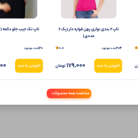
تمایل می‌توانید به صورت ناشناس نیز دیدگاه خود را ثبت کنید.
تاپ ۲ بندی نواری پهن قواره دار (پک 6
تاپ تک جیب جلو دکمه (پک 6 ع
عددی)
120
0.0
204
عدد موجود
عدد موجود
000
179,000
ن
تومان
افزودن به سبد
افزودن به سبد
مشاهده همه محصولات