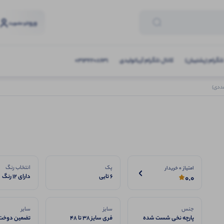
ورود
و عضویت
تلگرام (پشتیبان)
کانال تلگرام آریاتولیدی
03132208631
پک
انتخاب رنگ
امتیاز 0 خریدار
6 تایی
دارای 12 رنگ
0.0
جنس
سایز
سایر
پارچه نخی شست شده
فری سایز 38 تا 48
تضمین دوخت 