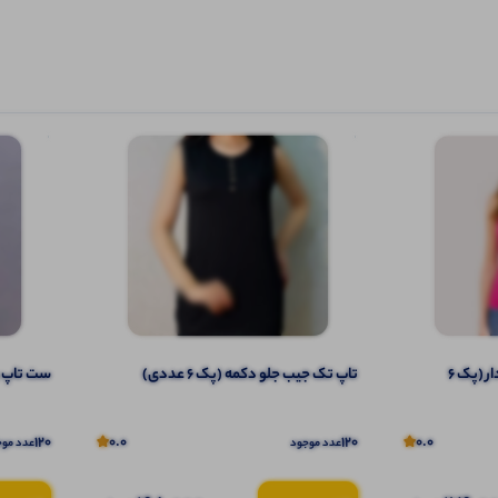
تاپ ۲ بندی نواری پهن قواره دار (پک 6
تاپ تک جیب جلو دکمه (پک 6 عددی)
ست تاپ و ش
120
0.0
120
0.0
عدد موجود
عدد موج