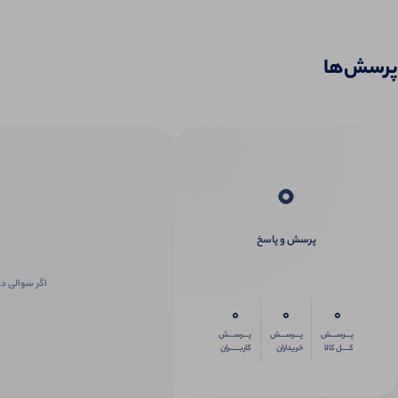
پرسش‌ها
0
پرسش و پاسخ
اگر سوالی در
0
0
0
پـــرســـش
پـــرســـش
پـــرســـش
کــــل کالا
خریداران
کاربـــــران