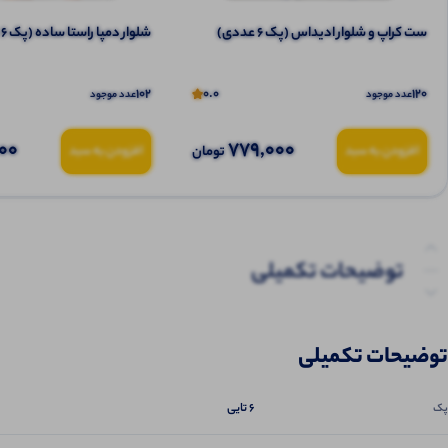
ست کراپ و شلوار ادیداس (پک 6 عددی)
شلوار دمپا راستا ساده (پک 6 عددی)
102
0.0
120
عدد موجود
عدد موجود
00
779,000
تومان
افزودن به سبد
افزودن به سبد
توضیحات تکمیلی
نظرات (0)
توضیحات تکمیلی
پرسش‌ها
6 تایی
پک