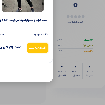
0
ست کراپ و شلوار ادیداس (پک 6 عددی)
0
تعداد امتیازها
اگر این محص
0.0
120
عدد موجود
0
0 نفر
مثبت
0
0 نفر
بی طرف
779,000
توما
افزودن به سبد
0
0 نفر
منفی
0
0
0
دیــــدگاه
دیــــدگاه
دیــــدگاه
کــــل کالا
خریداران
کاربـــــران