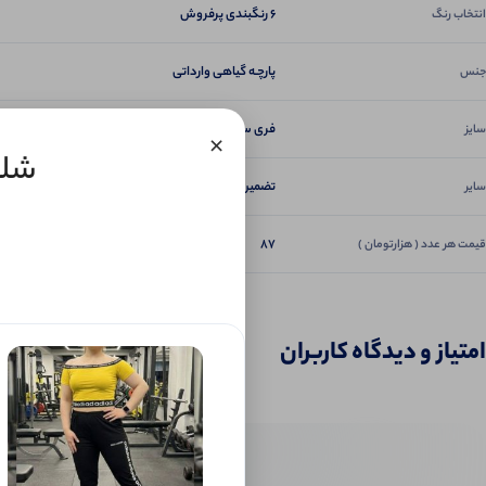
6 رنگبندی پرفروش
انتخاب رنگ
پارچـه گیاهی وارداتی
جنس
فری سایز ۳۶ تا ۴۶
سایز
×
شلوا
تضمین دوخت و کیفیت
سایر
87
قیمت هر عدد ( هزارتومان )
امتیاز و دیدگاه کاربران