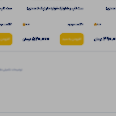
ست تاپ و شلوارک قواره دار (پک 6 عددی)
ست تاپ و ش
114
0.0
120
0.0
عدد موجود
عدد موج
520,000
490,0
تومان
تومان
افزودن به سبد
افزودن 
توضیحات تکمیلی
نظرا