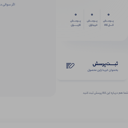
اگر سوالی در
0
0
0
پـــرســـش
پـــرســـش
پـــرســـش
کــــل کالا
خریداران
کاربـــــران
ثبـــــت‌پرسش
به‌عنوان ‌خریدار‌این‌ محصول
شما هم درباره این کالا پرسش ثبت کنید