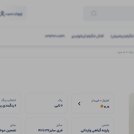
ورود
و عضویت
تلگرام (پشتیبان)
کانال تلگرام آریاتولیدی
03132208631
عددی)
پک
انتخاب رنگ
امتیاز 0 خریدار
6 تایی
6 رنگبندی پرفروش
0.0
جنس
سایز
سایر
پارچـه گیاهی وارداتی
فری سایز ۳۶ تا ۴۶
تضمین دوخت