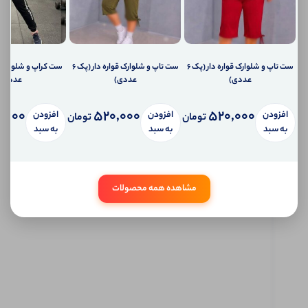
دهیم؟
ارسال
ایمیل
به
ایمیل
ست تاپ و شلوارک قواره دار (پک 6
ست تاپ و شلوارک قواره دار (پک 6
شما
ارسال
عددی)
عددی)
عددی)
پیامک
به
,000
520,000
520,000
افزودن
افزودن
افزودن
تومان
تومان
تلفن
به سبد
به سبد
به سبد
همراه
شما
سیستم
پیام
شخصی
مشاهده همه محصولات
آی شاپ
ابتدا
وارد
حساب
کاربری
شوید