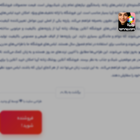
گسترده‌ای از لباس‌های زنانه، پاسخگوی نیازهای تمام زنان شیک‌پوش است. قیمت محصولات فروشگاه
آنلاین پوشاک زنانه آریا بسیار مناسب است. این فروشگاه با ارائه تخفیف‌های ویژه، امکان خرید لباس‌های
باکیفیت را با قیمتی مقرون‌ به‌صرفه فراهم می‌کند. پارچه یکی از اصلی ترین عوامل تعیین‌کننده کیفیت
یک لباس است. لباس‌های فروشگاه آنلاین پوشاک زنانه آریا از پارچه‌های باکیفیت و مرغوبی ساخته
می‌شوند که دوام و ماندگاری بسیاری دارند. این پارچه‌ها از الیاف طبیعی و مصنوعی باکیفیت تولید
می‌شوند و مناسب برای استفاده در تمام فصول سال هستند. لباس‌های فروشگاه ما با طراحی‌های مدرن
و به‌روز تولید می‌شوند. این طراحی‌ها مطابق با آخرین ترندهای مد روز هستند و به زنان کمک می‌کنند تا
در هر موقعیتی شیک و جذاب به نظر برسند. فروشگاه آنلاین پوشاک زنانه آریا امکان خرید آنلاین را برای
مشتریان خود فراهم می‌کند. به این ترتیب، زنان می‌توانند از هر کجای ایران که باشند، لباس مورد نظر
خود را سفارش دهند.
برگشت به بالا
طراحی سایت با 💚 توسط آی وحید
فروشنده
شوید !