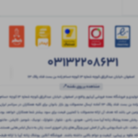
03132208631
اصفهان ،خیابان عبدالرزاق،کوچه شماره ۱۳ کوچه حسام زاده بن بست قناد پلاک ۶۳
مشاهده بر روی نقشه📍
تولیدی و فروشگاه عمده فروشی آریاپور واقع در اصفهان ،خیابان عبدالرزاق،کوچه شماره ۱۳ کوچه حسام
زاده بن بست قناد پلاک ۶۳ آماده ارسال محصولات روز بازار بانوان برای کلیه همکاران در سرتاسر ایران
زمین می باشد که هدف آن ارائه محصولات با کمترین قیمت برای سود بیشتر شما همکاران خواهد بود
.پخش عمده پوشاک زنانه آریا ست راحتی ، هودی ، بادی ، شلوار ، شلوارک ، تونیک ، شومیز ، کاپشن ، مانتو
،بافت ، تاپ شیک‌پوشی یکی از اصلی ترین ویژگی‌های زنان امروزی است. زنان به دنبال لباس‌هایی هستند
که علاوه بر زیبایی، کیفیت و دوام بالایی داشته باشند. فروشگاه آنلاین پوشاک زنانه آریا با ارائه طیف