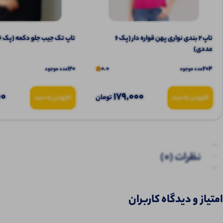
تاپ ۲ بندی نواری پهن قواره دار (پک 6
تاپ تک جیب جلو دکمه (پک 6 عددی)
عددی)
120
0.0
204
عدد موجود
عدد موجود
00
179,000
تومان
افزودن به سبد
افزودن به سبد
نظرات (0)
پرسش‌ها
امتیاز و دیدگاه کاربران