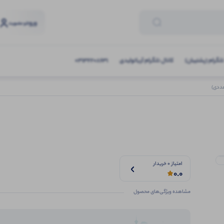
ورود
و عضویت
تلگرام (پشتیبان)
کانال تلگرام آریاتولیدی
03132208631
امتیاز 0 خریدار
0.0
مشاهده ویژگی‌های محصول