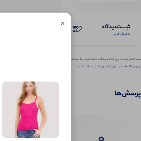
×
ثبـــــت‌دیدگاه
به‌عنوان کاربر
شمـا هـم دربـاره ایـن کــالا دیــدگاه ثبــت کنید، بــا ثبــت‌دیـدگاه
بر روی کالاهای خریداری شده ۵ امتیاز دریافت کنید.
پرسش‌ها
0