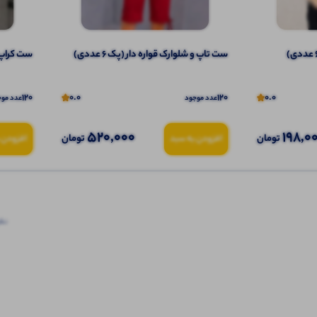
ست تاپ و شلوارک قواره دار (پک 6 عددی)
ست کراپ و 
120
0.0
120
0.0
عدد موجود
عدد موج
520,000
198,0
تومان
تومان
افزودن به سبد
افزودن 
نظرا