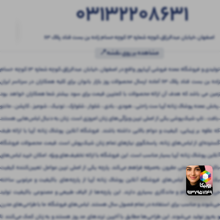
03132208631
اصفهان ،خیابان عبدالرزاق،کوچه شماره ۱۳ کوچه حسام زاده بن بست قناد پلاک ۶۳
مشاهده بر روی نقشه📍
تولیدی و فروشگاه عمده فروشی آریاپور واقع در اصفهان ،خیابان عبدالرزاق،کوچه شماره ۱۳ کوچه حسام
زاده بن بست قناد پلاک ۶۳ آماده ارسال محصولات روز بازار بانوان برای کلیه همکاران در سرتاسر ایران
زمین می باشد که هدف آن ارائه محصولات با کمترین قیمت برای سود بیشتر شما همکاران خواهد بود
.پخش عمده پوشاک زنانه آریا ست راحتی ، هودی ، بادی ، شلوار ، شلوارک ، تونیک ، شومیز ، کاپشن ، مانتو
،بافت ، تاپ شیک‌پوشی یکی از اصلی ترین ویژگی‌های زنان امروزی است. زنان به دنبال لباس‌هایی هستند
که علاوه بر زیبایی، کیفیت و دوام بالایی داشته باشند. فروشگاه آنلاین پوشاک زنانه آریا با ارائه طیف
گسترده‌ای از لباس‌های زنانه، پاسخگوی نیازهای تمام زنان شیک‌پوش است. قیمت محصولات فروشگاه
آنلاین پوشاک زنانه آریا بسیار مناسب است. این فروشگاه با ارائه تخفیف‌های ویژه، امکان خرید لباس‌های
باکیفیت را با قیمتی مقرون‌ به‌صرفه فراهم می‌کند. پارچه یکی از اصلی ترین عوامل تعیین‌کننده کیفیت
یک لباس است. لباس‌های فروشگاه آنلاین پوشاک زنانه آریا از پارچه‌های باکیفیت و مرغوبی ساخته
می‌شوند که دوام و ماندگاری بسیاری دارند. این پارچه‌ها از الیاف طبیعی و مصنوعی باکیفیت تولید
می‌شوند و مناسب برای استفاده در تمام فصول سال هستند. لباس‌های فروشگاه ما با طراحی‌های مدرن
و به‌روز تولید می‌شوند. این طراحی‌ها مطابق با آخرین ترندهای مد روز هستند و به زنان کمک می‌کنند تا