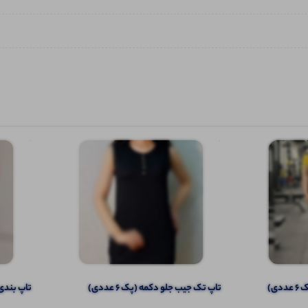
ی)
تاپ تک جیب جلو دکمه (پک 6 عددی)
تاپ بندی ا