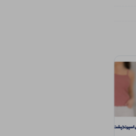
سپرت(پشت کوتاه ) (پک 6 عددی)
پولوشرت یقه وی مردانه (پک 6 عددی)