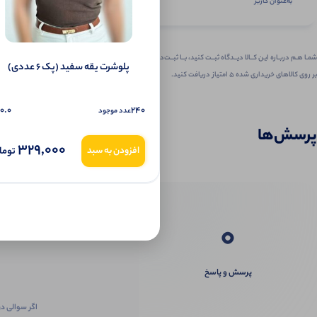
به‌عنوان کاربر
شمـا هـم دربـاره ایـن کــالا دیــدگاه ثبــت کنید، بــا ثبــت‌دیـدگاه
پلوشرت یقه سفید (پک 6 عددی)
بر روی کالاهای خریداری شده ۵ امتیاز دریافت کنید.
0.0
240
عدد موجود
پرسش‌ها
329,000
توما
افزودن به سبد
0
پرسش و پاسخ
اگر سوالی در