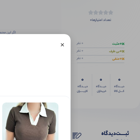
0
تعداد امتیازها
اگر این محص
×
0
0 نفر
مثبت
0
0 نفر
بی طرف
0
0 نفر
منفی
0
0
0
دیــــدگاه
دیــــدگاه
دیــــدگاه
کــــل کالا
خریداران
کاربـــــران
ثبـــــت‌دیدگاه