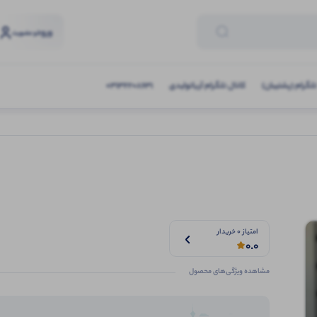
ورود
و عضویت
تلگرام (پشتیبان)
کانال تلگرام آریاتولیدی
03132208631
امتیاز 0 خریدار
0.0
مشاهده ویژگی‌های محصول