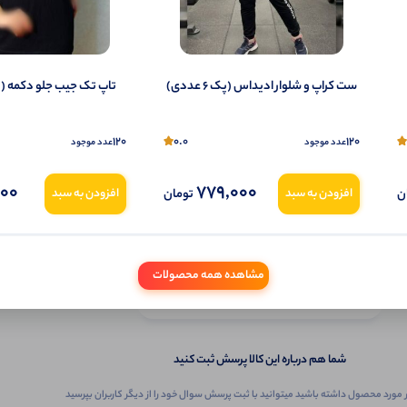
ست کراپ و شلوار ادیداس (پک 6 عددی)
تاپ تک جیب جلو دکمه (پک 6 ع
120
0.0
120
عدد موجود
عدد موجود
000
779,000
ن
تومان
افزودن به سبد
افزودن به سبد
ثبـــــت‌پرسش
مشاهده همه محصولات
به‌عنوان ‌خریدار‌این‌ محصول
شما هم درباره این کالا پرسش ثبت کنید
 مورد محصول داشته باشید میتوانید با ثبت پرسش سوال خود را از دیگر کاربران بپرسید