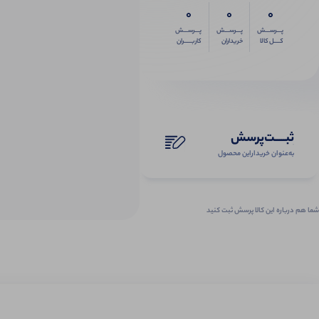
0
0
0
پـــرســـش
پـــرســـش
پـــرســـش
کــــل کالا
خریداران
کاربـــــران
ثبـــــت‌پرسش
به‌عنوان ‌خریدار‌این‌ محصول
شما هم درباره این کالا پرسش ثبت کنید