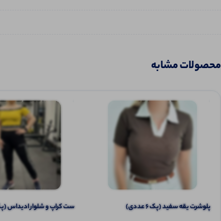
محصولات مشابه
پلوشرت یقه سفید (پک 6 عددی)
ست کراپ و شلوار ادیداس (پک 6 عدد