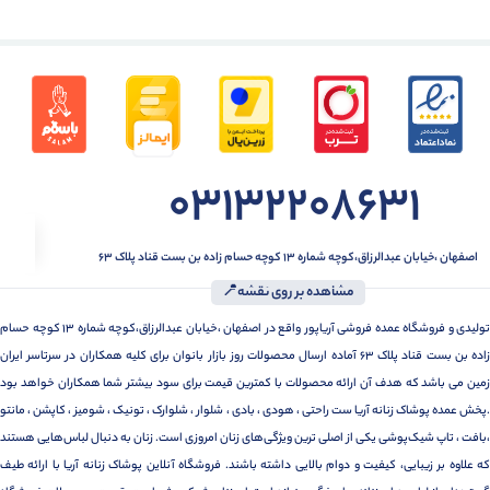
03132208631
اصفهان ،خیابان عبدالرزاق،کوچه شماره ۱۳ کوچه حسام زاده بن بست قناد پلاک ۶۳
مشاهده بر روی نقشه📍
تولیدی و فروشگاه عمده فروشی آریاپور واقع در اصفهان ،خیابان عبدالرزاق،کوچه شماره ۱۳ کوچه حسام
زاده بن بست قناد پلاک ۶۳ آماده ارسال محصولات روز بازار بانوان برای کلیه همکاران در سرتاسر ایران
زمین می باشد که هدف آن ارائه محصولات با کمترین قیمت برای سود بیشتر شما همکاران خواهد بود
.پخش عمده پوشاک زنانه آریا ست راحتی ، هودی ، بادی ، شلوار ، شلوارک ، تونیک ، شومیز ، کاپشن ، مانتو
،بافت ، تاپ شیک‌پوشی یکی از اصلی ترین ویژگی‌های زنان امروزی است. زنان به دنبال لباس‌هایی هستند
که علاوه بر زیبایی، کیفیت و دوام بالایی داشته باشند. فروشگاه آنلاین پوشاک زنانه آریا با ارائه طیف