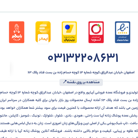
03132208631
اصفهان ،خیابان عبدالرزاق،کوچه شماره ۱۳ کوچه حسام زاده بن بست قناد پلاک ۶۳
مشاهده بر روی نقشه📍
تولیدی و فروشگاه عمده فروشی آریاپور واقع در اصفهان ،خیابان عبدالرزاق،کوچه شماره ۱۳ کوچه حسام
زاده بن بست قناد پلاک ۶۳ آماده ارسال محصولات روز بازار بانوان برای کلیه همکاران در سرتاسر ایران
زمین می باشد که هدف آن ارائه محصولات با کمترین قیمت برای سود بیشتر شما همکاران خواهد بود
.پخش عمده پوشاک زنانه آریا ست راحتی ، هودی ، بادی ، شلوار ، شلوارک ، تونیک ، شومیز ، کاپشن ، مانتو
،بافت ، تاپ شیک‌پوشی یکی از اصلی ترین ویژگی‌های زنان امروزی است. زنان به دنبال لباس‌هایی هستند
که علاوه بر زیبایی، کیفیت و دوام بالایی داشته باشند. فروشگاه آنلاین پوشاک زنانه آریا با ارائه طیف