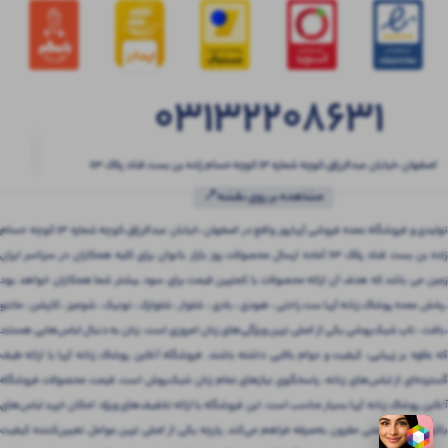
03132208631
اصفهان ،خیابان عبدالرزاق،کوچه شماره ۱۳ کوچه حسام زاده بن بست قناد پلاک ۶۳
مشاهده بر روی نقشه📍
تولیدی و فروشگاه عمده فروشی آریاپور واقع در اصفهان ،خیابان عبدالرزاق،کوچه شماره ۱۳ کوچه حسام
زاده بن بست قناد پلاک ۶۳ آماده ارسال محصولات روز بازار بانوان برای کلیه همکاران در سرتاسر ایران
زمین می باشد که هدف آن ارائه محصولات با کمترین قیمت برای سود بیشتر شما همکاران خواهد بود
.پخش عمده پوشاک زنانه آریا ست راحتی ، هودی ، بادی ، شلوار ، شلوارک ، تونیک ، شومیز ، کاپشن ، مانتو
،بافت ، تاپ شیک‌پوشی یکی از اصلی ترین ویژگی‌های زنان امروزی است. زنان به دنبال لباس‌هایی هستند
که علاوه بر زیبایی، کیفیت و دوام بالایی داشته باشند. فروشگاه آنلاین پوشاک زنانه آریا با ارائه طیف
گسترده‌ای از لباس‌های زنانه، پاسخگوی نیازهای تمام زنان شیک‌پوش است. قیمت محصولات فروشگاه
آنلاین پوشاک زنانه آریا بسیار مناسب است. این فروشگاه با ارائه تخفیف‌های ویژه، امکان خرید لباس‌های
باکیفیت را با قیمتی مقرون‌ به‌صرفه فراهم می‌کند. پارچه یکی از اصلی ترین عوامل تعیین‌کننده کیفیت